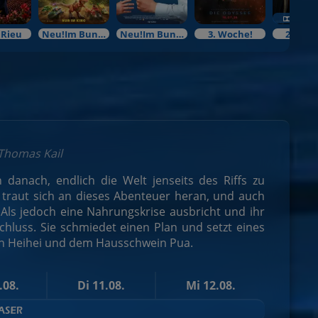
 Rieu
Neu!Im Bundesstart
Neu!Im Bundesstart
3. Woche!
2. Woc
Thomas Kail
danach, endlich die Welt jenseits des Riffs zu
traut sich an dieses Abenteuer heran, und auch
. Als jedoch eine Nahrungskrise ausbricht und ihr
schluss. Sie schmiedet einen Plan und setzt eines
ahn Heihei und dem Hausschwein Pua.
.08.
Di 11.08.
Mi 12.08.