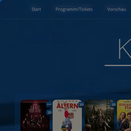
Start
Programm/Tickets
Vorschau
2D
2D
OmU
2D