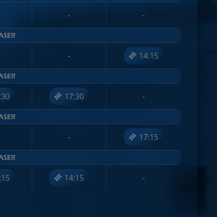
-
-
-
14:15
:30
17:30
-
-
17:15
:15
14:15
-