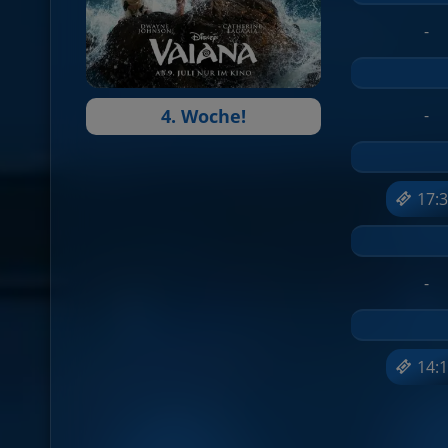
-
4. Woche!
-
17:
-
14: