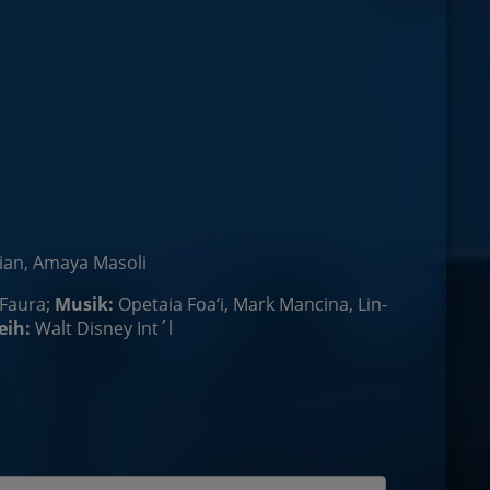
ian, Amaya Masoli
Faura;
Musik:
Opetaia Foa‘i, Mark Mancina, Lin-
eih:
Walt Disney Int´l