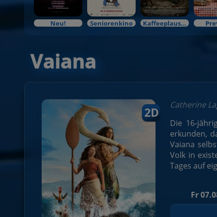
Neu!
Seniorenkino
Kaffeeplausch & Kinozauber
Pre
Vaiana
Catherine L
2D
Die 16-jähr
erkunden, d
Vaiana selbs
Volk in exis
Tages auf ei
Fr 07.0