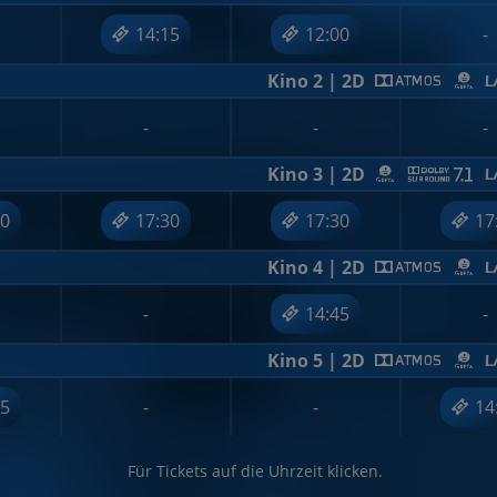
14:15
12:00
-
Kino 2 | 2D
-
-
-
Kino 3 | 2D
30
17:30
17:30
17
Kino 4 | 2D
-
14:45
-
Kino 5 | 2D
15
-
-
14
Für Tickets auf die Uhrzeit klicken.