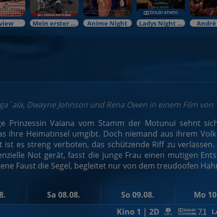
view
Mein erster Kinobesuch
Anime Night
Ladys Night Preview
André
aga´aia, Dwayne Johnson und Rena Owen in einem Film von 
ige Prinzessin Vaiana vom Stamm der Motunui sehnt sich 
as ihre Heimatinsel umgibt. Doch niemand aus ihrem Volk 
t ist es streng verboten, das schützende Riff zu verlassen
tenzielle Not gerät, fasst die junge Frau einen mutigen Ent
gene Faust die Segel, begleitet nur von dem treudoofen H
8.
Sa 08.08.
So 09.08.
Mo 10
Kino 1 | 2D