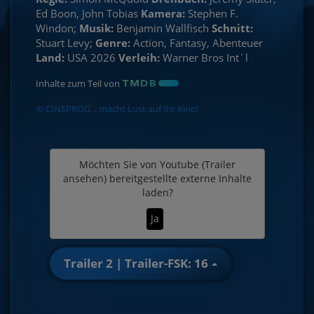
Ed Boon, John Tobias
Kamera:
Stephen F.
Windon;
Musik:
Benjamin Wallfisch
Schnitt:
Stuart Levy;
Genre:
Action, Fantasy, Abenteuer
Land:
USA 2026
Verleih:
Warner Bros Int´l
Inhalte zum Teil von
© CINEPROG ...macht Lust auf Ihr Kino!
Möchten Sie von
Youtube (Trailer
ansehen)
bereitgestellte externe Inhalte
laden?
Ja
Trailer 2 | Trailer-FSK: 16