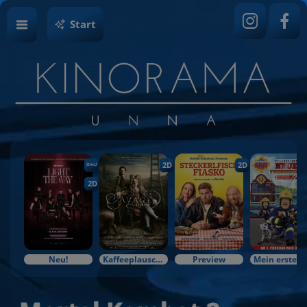
Start
2D
2D
OmU
2D
Neu!
Kaffeeplausch & Kinozauber
Preview