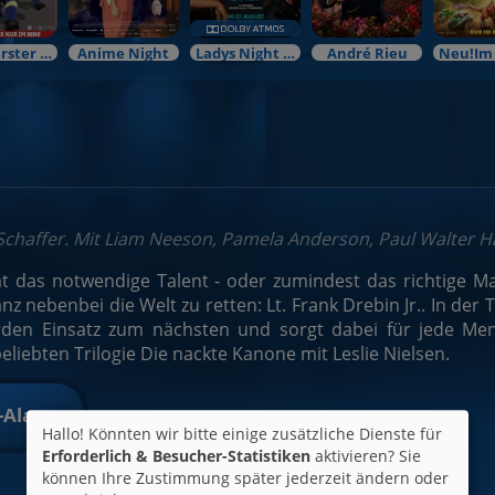
Mein erster Kinobesuch
Anime Night
Ladys Night Preview
André Rieu
 Schaffer. Mit Liam Neeson, Pamela Anderson, Paul Walter 
t das notwendige Talent - oder zumindest das richtige Maß
nz nebenbei die Welt zu retten: Lt. Frank Drebin Jr.. In der
den Einsatz zum nächsten und sorgt dabei für jede Meng
eliebten Trilogie Die nackte Kanone mit Leslie Nielsen.
t-Alarm
Hallo! Könnten wir bitte einige zusätzliche Dienste für
Erforderlich & Besucher-Statistiken
aktivieren? Sie
können Ihre Zustimmung später jederzeit ändern oder