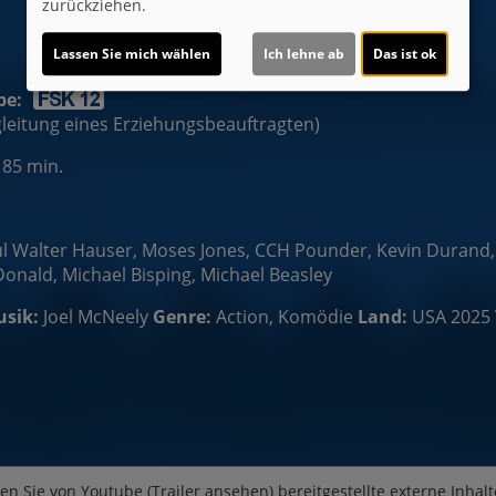
zurückziehen.
Lassen Sie mich wählen
Ich lehne ab
Das ist ok
be:
egleitung eines Erziehungsbeauftragten)
 85 min.
 Walter Hauser, Moses Jones, CCH Pounder, Kevin Durand, 
onald, Michael Bisping, Michael Beasley
sik:
Joel McNeely
Genre:
Action, Komödie
Land:
USA 2025
en Sie von
Youtube (Trailer ansehen)
bereitgestellte externe Inhalt