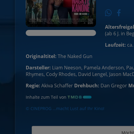
Altersfreiga
(ab 6 J. in B
Laufzeit:
ca.
Originaltitel:
The Naked Gun
Darsteller:
Liam Neeson, Pamela Anderson, Paul
Rhymes, Cody Rhodes, David Lengel, Jason MacD
Regie:
Akiva Schaffer
Drehbuch:
Dan Gregor
Mu
Inhalte zum Teil von
© CINEPROG ...macht Lust auf Ihr Kino!
Möcht