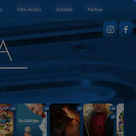
o
Film-Archiv
Kontakt
Partner
2D
2D
2D
3D
2D