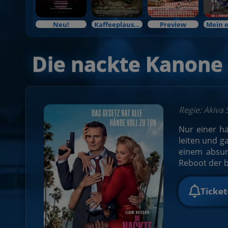
Neu!
Kaffeeplausch & Kinozauber
Preview
Die nackte Kanone
Regie: Akiva
Nur einer ha
leiten und ga
einem absur
Reboot der b
Ticke