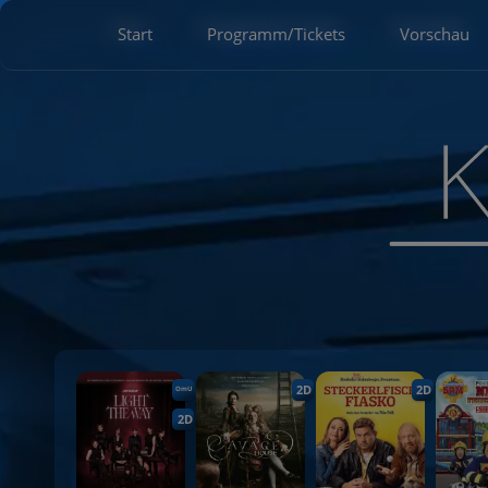
Start
Programm/Tickets
Vorschau
2D
2D
OmU
2D