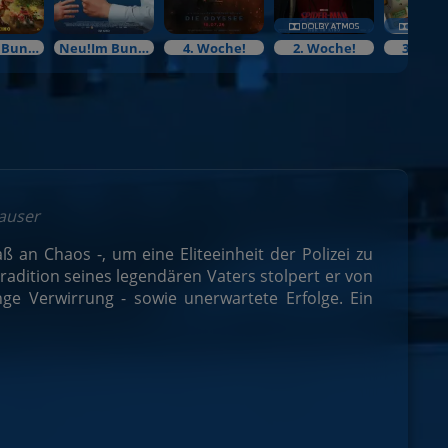
Neu!Im Bundesstart
Neu!Im Bundesstart
4. Woche!
2. Woche!
3. Woc
Hauser
 an Chaos -, um eine Eliteeinheit der Polizei zu
 Tradition seines legendären Vaters stolpert er von
e Verwirrung - sowie unerwartete Erfolge. Ein