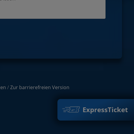
gen
/
Zur barrierefreien Version
ExpressTicket