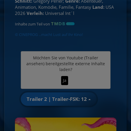
Schnitt:
Gregory Perler;
Genre:
Abenteuer,
Animation, Komödie, Familie, Fantasy
Land:
USA
2026
Verleih:
Universal Int´l
Inhalte zum Teil von
© CINEPROG ...macht Lust auf Ihr Kino!
Möchten Sie von
Youtube (Trailer
ansehen)
bereitgestellte externe Inhalte
laden?
Ja
Trailer 2 | Trailer-FSK: 12