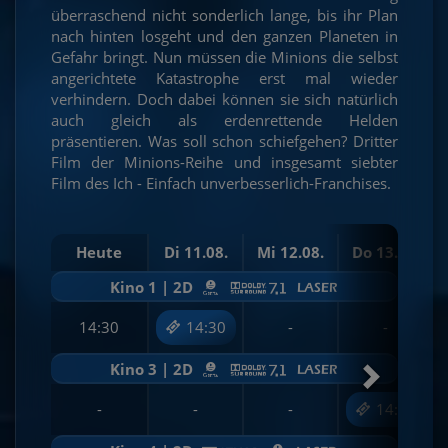
überraschend nicht sonderlich lange, bis ihr Plan
nach hinten losgeht und den ganzen Planeten in
Gefahr bringt. Nun müssen die Minions die selbst
angerichtete Katastrophe erst mal wieder
verhindern. Doch dabei können sie sich natürlich
auch gleich als erdenrettende Helden
präsentieren. Was soll schon schiefgehen? Dritter
Film der Minions-Reihe und insgesamt siebter
Film des Ich - Einfach unverbesserlich-Franchises.
Heute
Di 11.08.
Mi 12.08.
Do 13.08.
Kino 1 | 2D
14:30
14:30
-
-
Kino 3 | 2D
-
-
-
14:45