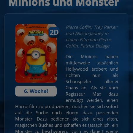
Minions und Monster
Pierre Coffin, Trey Parker
2D
und Allison Janney in
einem Film von Pierre
Coffin, Patrick Delage
Die Minions haben
mittlerweile tatsächlich
Hollywood erobert und
richten nun als
Schauspieler allerlei
Chaos an. Als sie vom
6. Woche!
Regisseur Max dazu
ermutigt werden, einen
Horrorfilm zu produzieren, machen sie sich sofort
auf die Suche nach einem dazu passenden
Monster. Dazu bedienen sie sich eines alten,
magischen Buches und schaffen es tatsächlich, ein
Monster zu beschwören. Doch es dauert wenig