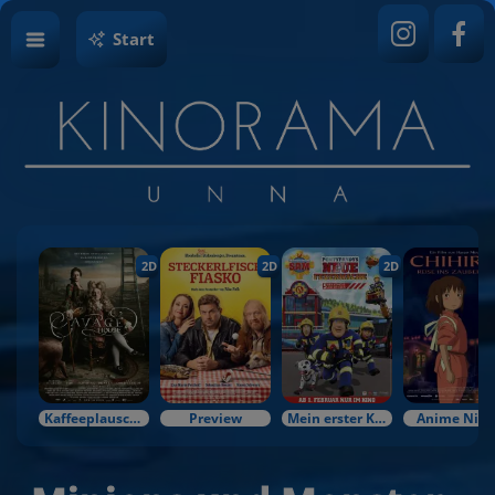
Start
2D
2D
2D
Kaffeeplausch & Kinozauber
Preview
Mein erster Kinobesuch
Anime Nigh