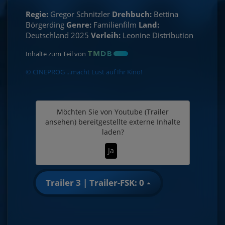
Regie:
Gregor Schnitzler
Drehbuch:
Bettina
Börgerding
Genre:
Familienfilm
Land:
Deutschland 2025
Verleih:
Leonine Distribution
Inhalte zum Teil von
© CINEPROG ...macht Lust auf Ihr Kino!
Möchten Sie von
Youtube (Trailer
ansehen)
bereitgestellte externe Inhalte
laden?
Ja
Trailer 3 | Trailer-FSK: 0