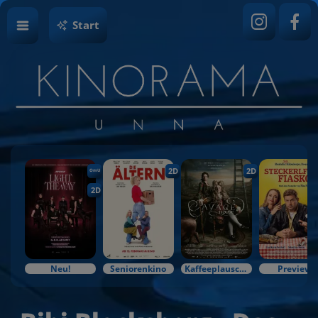
Start
2D
2D
OmU
2D
Neu!
Seniorenkino
Kaffeeplausch & Kinozauber
Preview