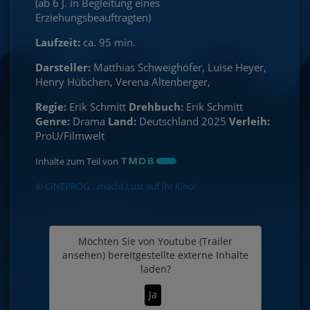
(ab 6 J. in Begleitung eines
Erziehungsbeauftragten)
Laufzeit:
ca. 95 min.
Darsteller:
Matthias Schweighöfer, Luise Heyer,
Henry Hübchen, Verena Altenberger,
Regie:
Erik Schmitt
Drehbuch:
Erik Schmitt
Genre:
Drama
Land:
Deutschland 2025
Verleih:
ProU/Filmwelt
Inhalte zum Teil von
© CINEPROG ...macht Lust auf Ihr Kino!
Möchten Sie von
Youtube (Trailer
ansehen)
bereitgestellte externe Inhalte
laden?
Ja