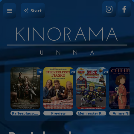
Start
2D
2D
2D
Kaffeeplausch & Kinozauber
Preview
Mein erster Kinobesuch
Anime Nigh