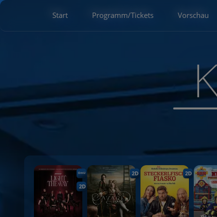
Start
Programm/Tickets
Vorschau
2D
2D
OmU
2D