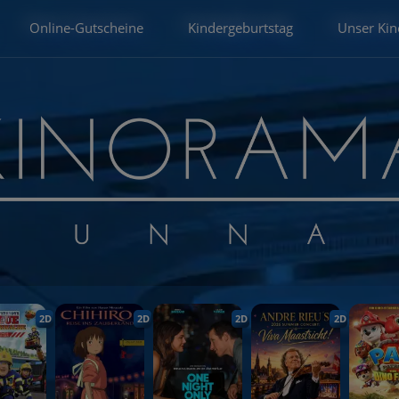
Online-Gutscheine
Kindergeburtstag
Unser Kin
2D
2D
2D
2D