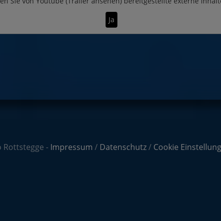
en Sie von
Youtube (Trailer ansehen)
bereitgestellte externe Inhalt
Ja
 Rottstegge -
Impressum
/
Datenschutz
/
Cookie Einstellun