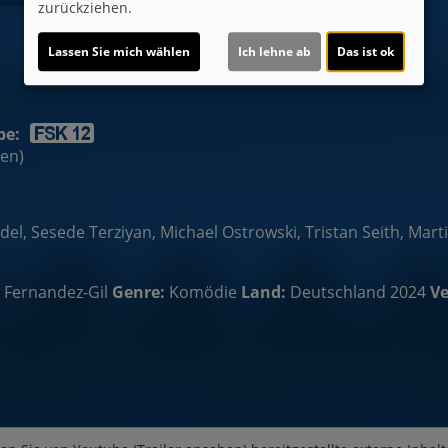
zurückziehen.
Lassen Sie mich wählen
Ich lehne ab
Das ist ok
be:
ten)
el, Sesede Terziyan, Michael Ostrowski, Tristan Seith, Marti
 Fernandez-Gil
Genre:
Komödie
Land:
Deutschland 2024
Ve