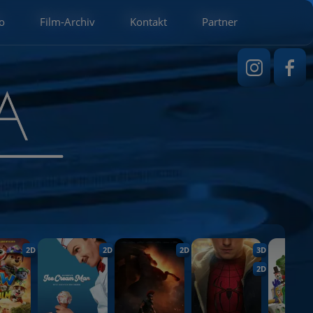
o
Film-Archiv
Kontakt
Partner
2D
2D
2D
3D
2D