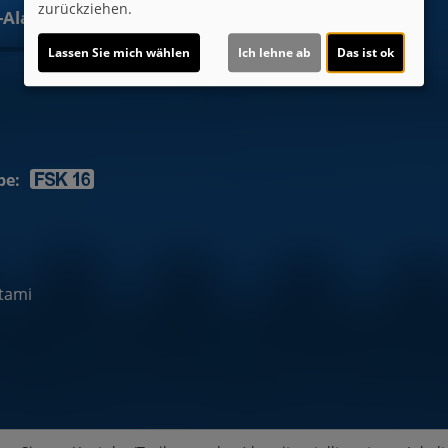
zurückziehen.
t-Alarm
Lassen Sie mich wählen
Ich lehne ab
Das ist ok
be:
tami