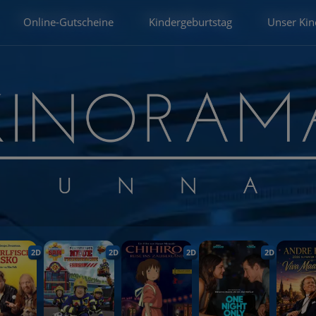
Online-Gutscheine
Kindergeburtstag
Unser Kin
2D
2D
2D
2D