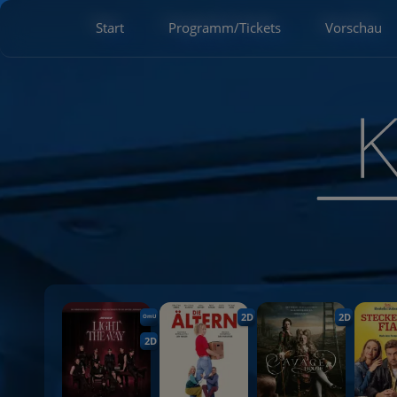
Start
Programm/Tickets
Vorschau
2D
2D
OmU
2D