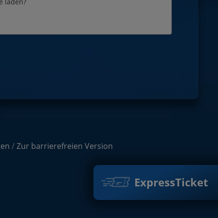
e laden?
gen
/
Zur barrierefreien Version
ExpressTicket