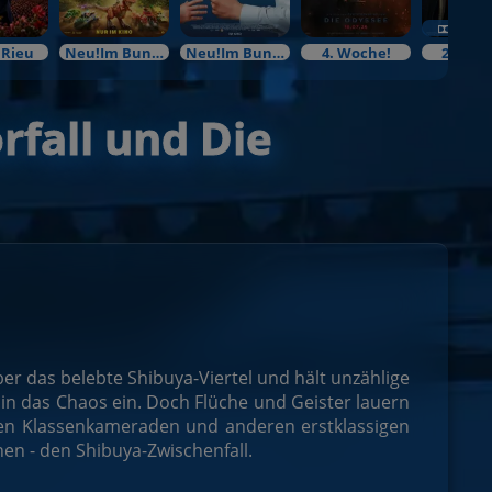
 Rieu
Neu!Im Bundesstart
Neu!Im Bundesstart
4. Woche!
2. Woc
rfall und Die
ber das belebte Shibuya-Viertel und hält unzählige
t in das Chaos ein. Doch Flüche und Geister lauern
inen Klassenkameraden und anderen erstklassigen
en - den Shibuya-Zwischenfall.