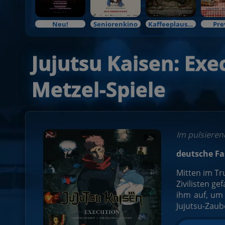
Neu!
Seniorenkino
Kaffeeplausch & Kinozauber
Pre
Jujutsu Kaisen: Exe
Metzel-Spiele
Im pulsieren
deutsche F
Mitten im Tr
Zivilisten g
ihm auf, um 
Jujutsu-Zaub