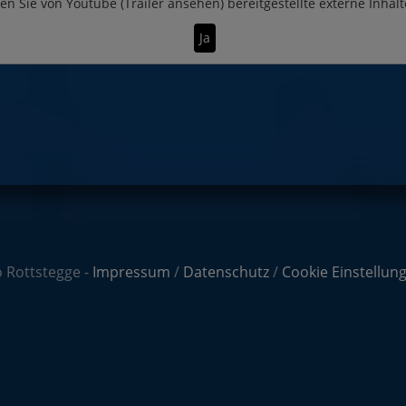
en Sie von
Youtube (Trailer ansehen)
bereitgestellte externe Inhalt
Ja
 Rottstegge -
Impressum
/
Datenschutz
/
Cookie Einstellun