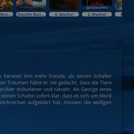
Neu!Im Bundesstart
Neu!Im Bundesstart
4. Woche!
2. Woche!
3. Woc
ts bereitet ihm mehr Freude, als seinen Schafen
n Träumen hätte er nie gedacht, dass die Tiere
rüber diskutieren und rätseln. Als George eines
 seinen Schafen sofort klar, dass es sich um Mord
 Verbrechen aufgeklärt hat, müssen die wolligen