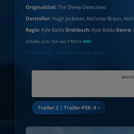
Originaltitel:
The Sheep Detectives
Darsteller:
Hugh Jackman, Nicholas Braun, Nic
Regie:
Kyle Balda
Drehbuch:
Kyle Balda
Genre:
Inhalte zum Teil von
© CINEPROG ...macht Lust auf Ihr Kino!
Möcht
Trailer 2 | Trailer-FSK: 6