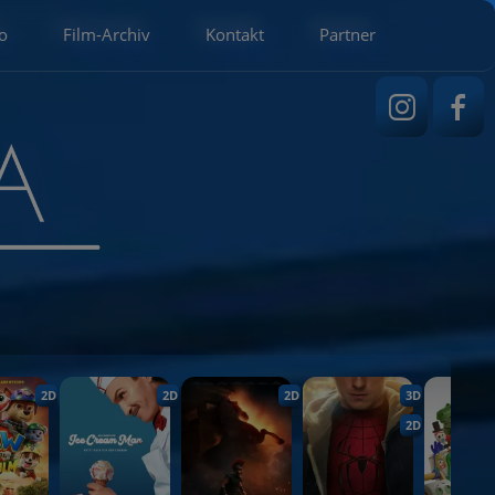
o
Film-Archiv
Kontakt
Partner
2D
2D
2D
3D
2D