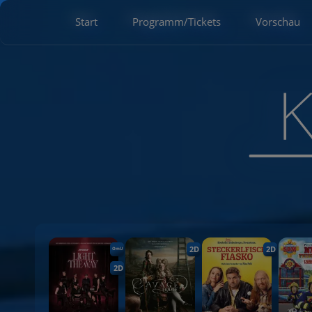
Start
Programm/Tickets
Vorschau
2D
2D
OmU
2D