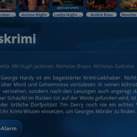
Mein erster Kinobesuch
Anime Night
Ladys Night Preview
André Rieu
fskrimi
Balda. Mit Hugh Jackman, Nicholas Braun, Nicholas Galitzine
George Hardy ist ein begeisterter Krimi-Liebhaber. Nich
 über Mord und Geheimnisse vorzulesen. In seinen kühnste
r verstehen, sondern nach den Lesungen auch angeregt da
ner Schaufel im Rücken tot auf der Weide gefunden wird, ist
der örtliche Dorfpolizist Tim Derry noch nie ein echtes
ll ihr Krimi-Wissen einsetzen, um Georges Mörder zu finden.
t-Alarm