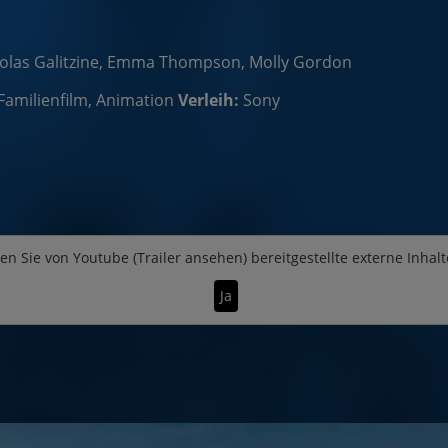
holas Galitzine, Emma Thompson, Molly Gordon
Familienfilm, Animation
Verleih:
Sony
en Sie von
Youtube (Trailer ansehen)
bereitgestellte externe Inhalt
Ja