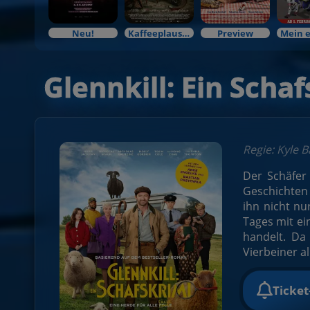
Neu!
Kaffeeplausch & Kinozauber
Preview
Glennkill: Ein Scha
Regie: Kyle 
Der Schäfer 
Geschichten
ihn nicht nu
Tages mit ei
handelt. Da 
Vierbeiner a
Ticke