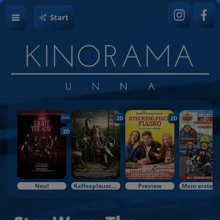
Start
2D
2D
OmU
2D
Neu!
Kaffeeplausch & Kinozauber
Preview