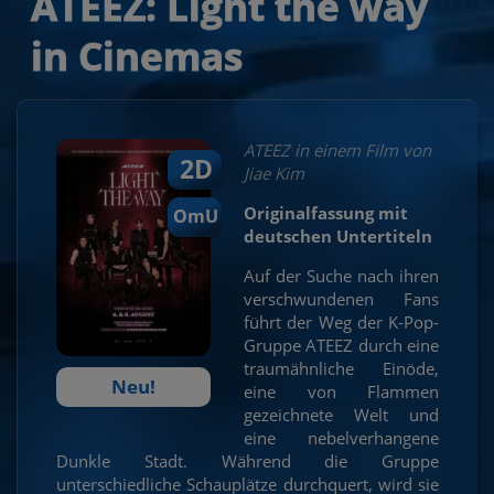
ATEEZ: Light the way
in Cinemas
ATEEZ in einem Film von
2D
Jiae Kim
Originalfassung mit
OmU
deutschen Untertiteln
Auf der Suche nach ihren
verschwundenen Fans
führt der Weg der K-Pop-
Gruppe ATEEZ durch eine
traumähnliche Einöde,
Neu!
eine von Flammen
gezeichnete Welt und
eine nebelverhangene
Dunkle Stadt. Während die Gruppe
unterschiedliche Schauplätze durchquert, wird sie