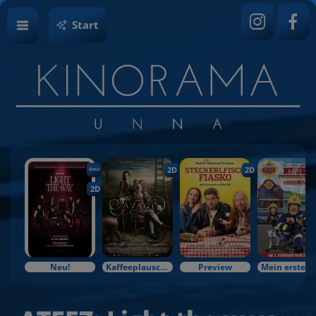
Start
2D
2D
OmU
2D
Neu!
Kaffeeplausch & Kinozauber
Preview