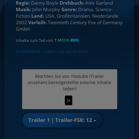
Regie:
Danny Boyle
Drehbuch:
Alex Garland
Musik:
John Murphy
Genre:
Drama, Science-
Fiction
Land:
USA, Großbritannien, Niederlande
2002
Verleih:
Twentieth Century Fox of Germany
GmbH
Inhalte zum Teil von
© CINEPROG ...macht Lust auf Ihr Kino!
Möchten Sie von
Youtube (Trailer
ansehen)
bereitgestellte externe Inhalte
laden?
Ja
Trailer 1 | Trailer-FSK: 12