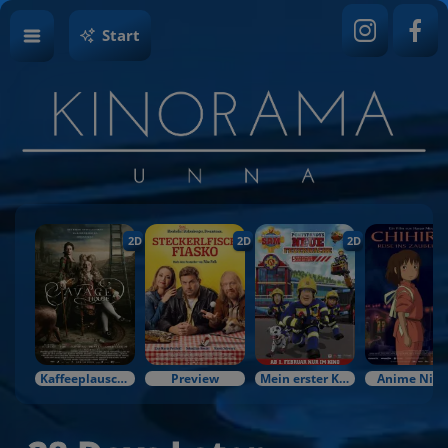
Start
2D
2D
2D
Kaffeeplausch & Kinozauber
Preview
Mein erster Kinobesuch
Anime Nigh