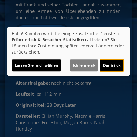
mit Frank und seiner Tochter Hannah zusammen,
um eine Armee von Überlebenden zu finden,
doch schon bald werden sie angegriffen.
Ticket-Alarm
Hallo! Könnten wir bitte einige zusätzliche Dienste für
Erforderlich & Besucher-Statistiken
aktivieren? Sie
können Ihre Zustimmung später jederzeit ändern oder
zurückziehen.
Lassen Sie mich wählen
Ich lehne ab
Das ist ok
Altersfreigabe:
noch nicht bekannt
Laufzeit:
ca. 112 min.
Originaltitel:
28 Days Later
Darsteller:
Cillian Murphy, Naomie Harris,
Christopher Eccleston, Megan Burns, Noah
Huntley