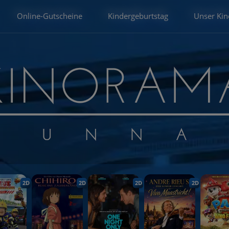
Online-Gutscheine
Kindergeburtstag
Unser Kin
2D
2D
2D
2D