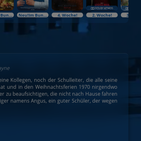
Neu!Im Bundesstart
Neu!Im Bundesstart
4. Woche!
2. Woche!
3. Woc
ayne
 Kollegen, noch der Schulleiter, die alle seine
 hat und in den Weihnachtsferien 1970 nirgendwo
er zu beaufsichtigen, die nicht nach Hause fahren
riger namens Angus, ein guter Schüler, der wegen