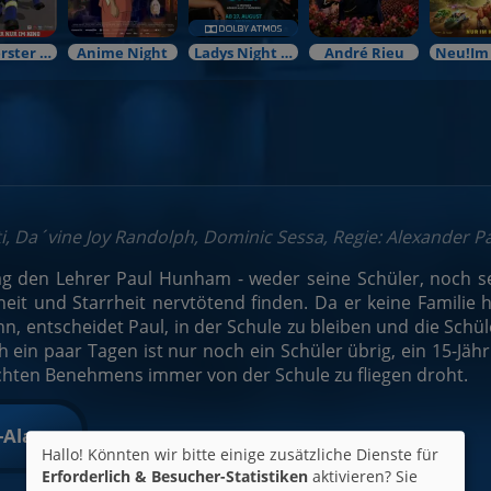
Mein erster Kinobesuch
Anime Night
Ladys Night Preview
André Rieu
i, Da´vine Joy Randolph, Dominic Sessa, Regie: Alexander P
den Lehrer Paul Hunham - weder seine Schüler, noch seine
eit und Starrheit nervtötend finden. Da er keine Familie
n, entscheidet Paul, in der Schule zu bleiben und die Schül
 ein paar Tagen ist nur noch ein Schüler übrig, ein 15-Jäh
chten Benehmens immer von der Schule zu fliegen droht.
t-Alarm
Hallo! Könnten wir bitte einige zusätzliche Dienste für
Erforderlich & Besucher-Statistiken
aktivieren? Sie