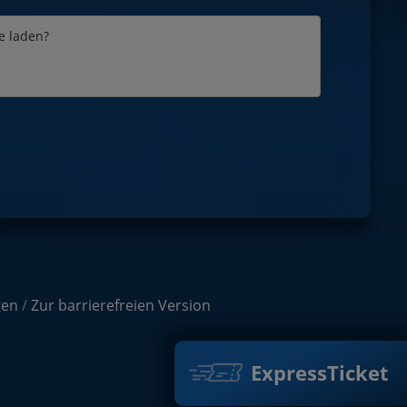
e laden?
gen
/
Zur barrierefreien Version
ExpressTicket