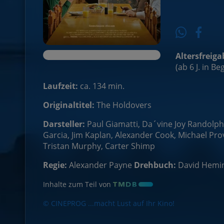
Altersfreiga
(ab 6 J. in B
Laufzeit:
ca. 134 min.
Originaltitel:
The Holdovers
Darsteller:
Paul Giamatti, Da´vine Joy Randolp
Garcia, Jim Kaplan, Alexander Cook, Michael Prov
Tristan Murphy, Carter Shimp
Regie:
Alexander Payne
Drehbuch:
David Hemi
Inhalte zum Teil von
© CINEPROG ...macht Lust auf Ihr Kino!