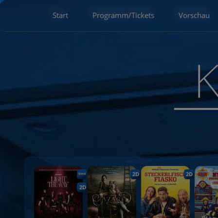
Start
Programm/Tickets
Vorschau
2D
2D
OmU
2D