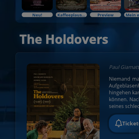
Neu!
Kaffeeplausch & Kinozauber
Preview
The Holdovers
Paul Giamatt
Niemand mag 
Aufgeblasenh
hingehen kan
können. Nach
seines schle
Ticke