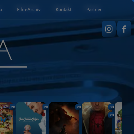
o
Film-Archiv
Kontakt
Partner
2D
2D
2D
3D
2D