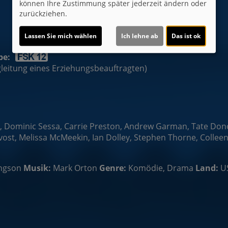
können Ihre Zustimmung später jederzeit ändern oder
zurückziehen.
Lassen Sie mich wählen
Ich lehne ab
Das ist ok
be:
egleitung eines Erziehungsbeauftragten)
h, Dominic Sessa, Carrie Preston, Andrew Garman, Tate Don
ost, Melissa McMeekin, Ian Dolley, Stephen Thorne, Colleen 
ngson
Musik:
Mark Orton
Genre:
Komödie, Drama
Land:
U