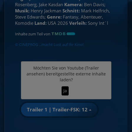
Rosenberg, Jake Kasdan
Kamera:
Ben Davis;
Musik:
Henry Jackman
Schnitt:
Mark Helfrich,
Steve Edwards;
Genre:
Fantasy, Abenteuer,
Komödie
Land:
USA 2026
Verleih:
Sony Int´l
Inhalte zum Teil von
© CINEPROG ...macht Lust auf Ihr Kino!
Möchten Sie von
Youtube (Trailer
ansehen)
bereitgestellte externe Inhalte
laden?
Ja
Trailer 1 | Trailer-FSK: 12