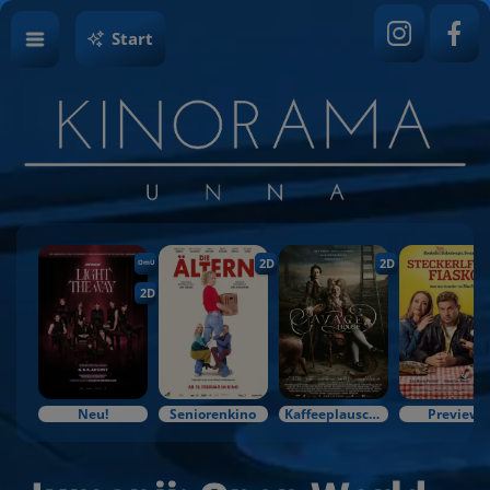
Start
2D
2D
OmU
2D
Neu!
Seniorenkino
Kaffeeplausch & Kinozauber
Preview