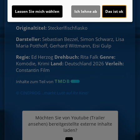
Erziehungsbeauftragten)
Lassen Sie mich wählen
Ich lehne ab
Das ist ok
Laufzeit:
ca. 99 min.
Originaltitel:
Steckerlfischfiasko
Darsteller:
Sebastian Bezzel, Simon Schwarz, Lisa
Maria Potthoff, Gerhard Wittmann, Eisi Gulp
Regie:
Ed Herzog
Drehbuch:
Rita Falk
Genre:
Komödie, Krimi
Land:
Deutschland 2026
Verleih:
Constantin Film
Inhalte zum Teil von
© CINEPROG ...macht Lust auf Ihr Kino!
Möchten Sie von
Youtube (Trailer
ansehen)
bereitgestellte externe Inhalte
laden?