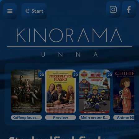
Start
2D
2D
2D
Kaffeeplausch & Kinozauber
Preview
Mein erster Kinobesuch
Anime Nigh