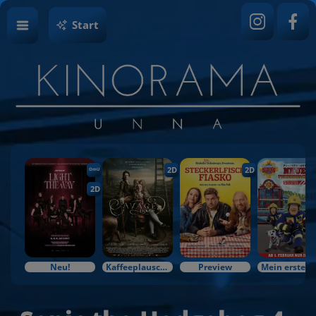
Start
2D
2D
OmU
2D
Neu!
Kaffeeplausch & Kinozauber
Preview