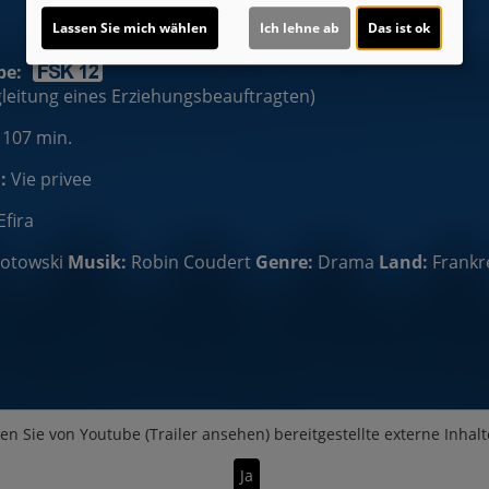
Lassen Sie mich wählen
Ich lehne ab
Das ist ok
be:
egleitung eines Erziehungsbeauftragten)
 107 min.
:
Vie privee
Efira
lotowski
Musik:
Robin Coudert
Genre:
Drama
Land:
Frankr
en Sie von
Youtube (Trailer ansehen)
bereitgestellte externe Inhalt
Ja