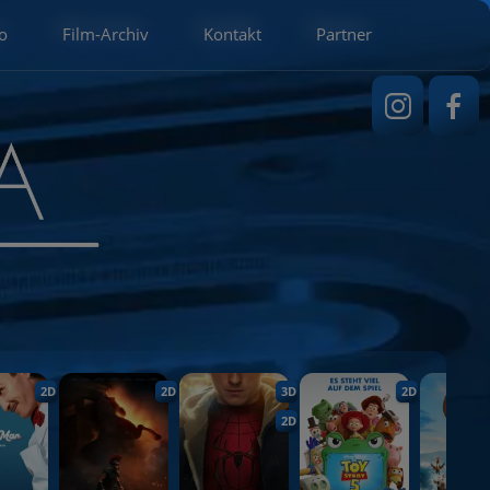
o
Film-Archiv
Kontakt
Partner
2D
2D
3D
2D
2D