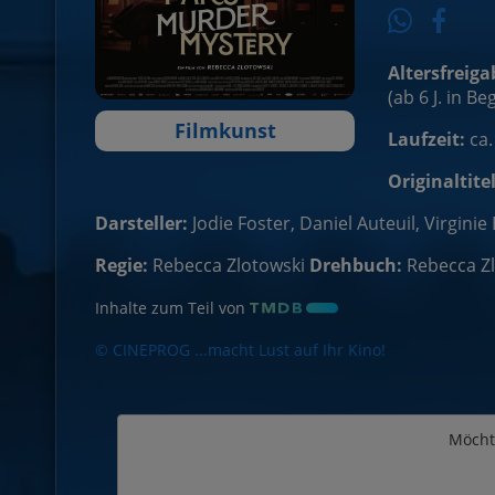
Altersfreiga
(ab 6 J. in B
Filmkunst
Laufzeit:
ca.
Originaltitel
Darsteller:
Jodie Foster, Daniel Auteuil, Virginie 
Regie:
Rebecca Zlotowski
Drehbuch:
Rebecca Z
Inhalte zum Teil von
© CINEPROG ...macht Lust auf Ihr Kino!
Möcht