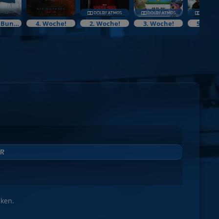
Neu!Im Bundesstart
4. Woche!
2. Woche!
3. Woche!
5. Woc
cken.