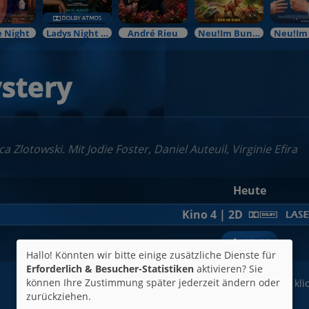
 Night
Ladys Night Preview
André Rieu
Neu!Im Bundesstart
stery
a Zlotowski. Mit Jodie Foster, Daniel Auteuil, Virginie Efira
Heute
Kino 4 | 2D
19:30
Hallo! Könnten wir bitte einige zusätzliche Dienste für
Erforderlich & Besucher-Statistiken
aktivieren? Sie
können Ihre Zustimmung später jederzeit ändern oder
Für Tickets auf die Uhrzeit kli
zurückziehen.