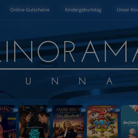
Online-Gutscheine
Kindergeburtstag
Unser Kin
2D
2D
2D
2D