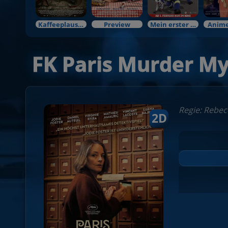
Kaffeeplausch & Kinozauber
Preview
Mein erster Kinobesuch
Anime
FK Paris Murder My
Regie: Rebecc
2D