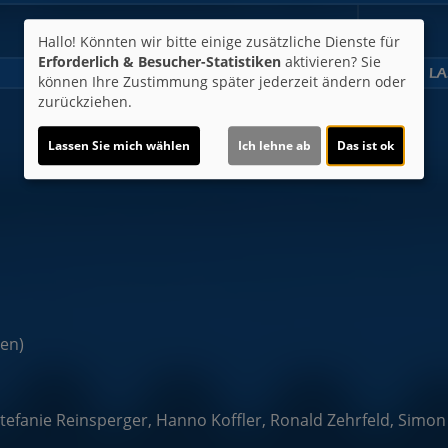
-
Hallo! Könnten wir bitte einige zusätzliche Dienste für
Erforderlich & Besucher-Statistiken
aktivieren? Sie
Kino 6 | 2D
können Ihre Zustimmung später jederzeit ändern oder
zurückziehen.
19:30
Lassen Sie mich wählen
Ich lehne ab
Das ist ok
Für Tickets auf die Uhrzeit klicken.
ten)
tefanie Reinsperger, Hanno Koffler, Ronald Zehrfeld, Simon