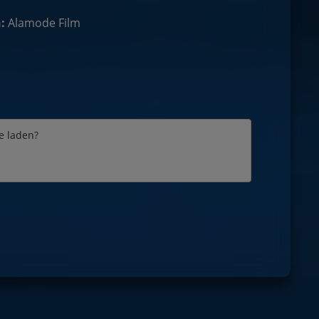
:
Alamode Film
e laden?