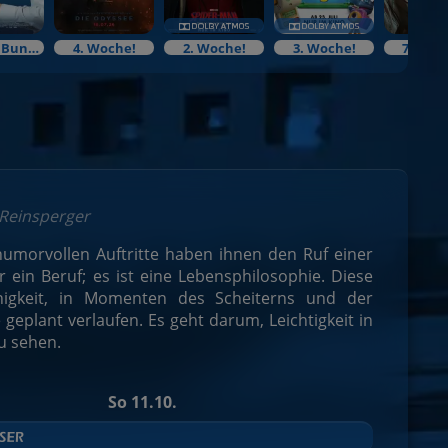
Neu!Im Bundesstart
4. Woche!
2. Woche!
3. Woche!
7. Woc
 Reinsperger
 humorvollen Auftritte haben ihnen den Ruf einer
 ein Beruf; es ist eine Lebensphilosophie. Diese
ähigkeit, in Momenten des Scheiterns und der
eplant verlaufen. Es geht darum, Leichtigkeit in
zu sehen.
So 11.10.