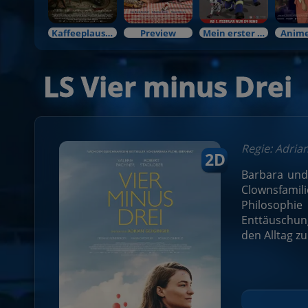
Kaffeeplausch & Kinozauber
Preview
Mein erster Kinobesuch
Anime
LS Vier minus Drei
Regie: Adria
2D
Barbara und 
Clownsfamili
Philosophie
Enttäuschung
den Alltag z