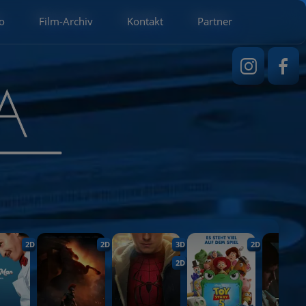
o
Film-Archiv
Kontakt
Partner
2D
2D
3D
2D
2D