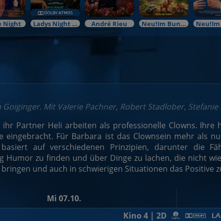
 Night
Ladys Night Preview
André Rieu
Neu!Im Bundesstart
n Goiginger. Mit Valerie Pachner, Robert Stadlober, Stefanie
ihr Partner Heli arbeiten als professionelle Clowns. Ihre
e eingebracht. Für Barbara ist das Clownsein mehr als nur
 basiert auf verschiedenen Prinzipien, darunter die F
 Humor zu finden und über Dinge zu lachen, die nicht wie g
u bringen und auch in schwierigen Situationen das Positive 
Mi 07.10.
Kino 4 | 2D