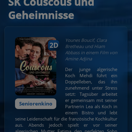
SK Couscous und
Geheimnisse
Younes Boucif, Clara
2D
Bretheau und Hiam
Abbass in einem Film von
Amine Adjina
Der junge algerische
Koch Mehdi führt ein
Doppelleben, das ihn
zunehmend unter Stress
setzt: Tagsüber arbeitet
er gemeinsam mit seiner
Seniorenkino
Partnerin Lea als Koch in
einem Bistro und lebt
seine Leidenschaft für die französische Kochkultur
aus. Abends jedoch spielt er vor seiner
algerischen Mutter Fatima den perfekten Sohn