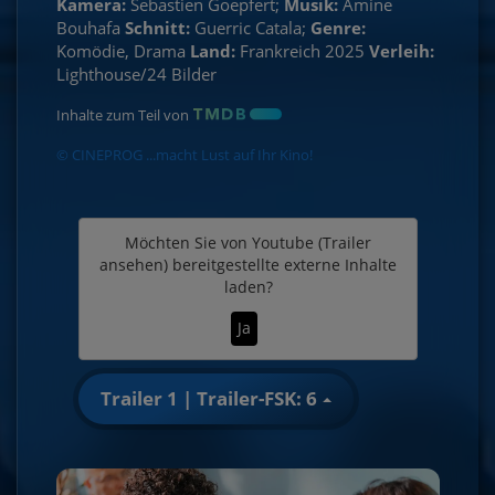
Kamera:
Sebastien Goepfert;
Musik:
Amine
Bouhafa
Schnitt:
Guerric Catala;
Genre:
Komödie, Drama
Land:
Frankreich 2025
Verleih:
Lighthouse/24 Bilder
Inhalte zum Teil von
© CINEPROG ...macht Lust auf Ihr Kino!
Möchten Sie von
Youtube (Trailer
ansehen)
bereitgestellte externe Inhalte
laden?
Ja
Trailer 1 | Trailer-FSK: 6