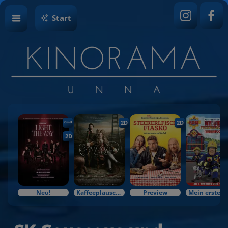
Start
2D
2D
OmU
2D
Neu!
Kaffeeplausch & Kinozauber
Preview