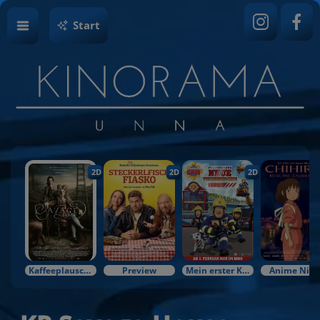
Start
2D
2D
2D
Kaffeeplausch & Kinozauber
Preview
Mein erster Kinobesuch
Anime Nigh