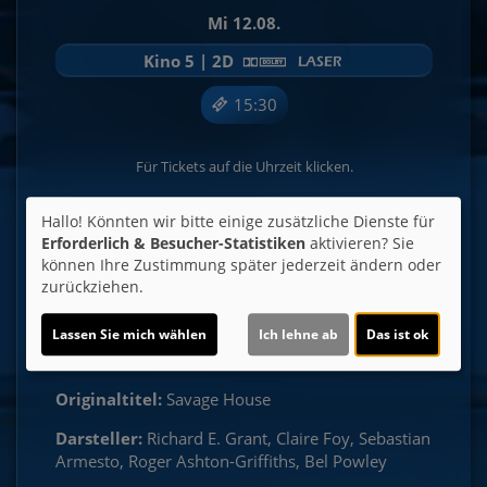
Mi 12.08.
Kino 5 | 2D
15:30
Für Tickets auf die Uhrzeit klicken.
Hallo! Könnten wir bitte einige zusätzliche Dienste für
Erforderlich & Besucher-Statistiken
aktivieren? Sie
können Ihre Zustimmung später jederzeit ändern oder
Altersfreigabe:
zurückziehen.
(ab 6 J. in Begleitung eines
Erziehungsbeauftragten)
Lassen Sie mich wählen
Ich lehne ab
Das ist ok
Laufzeit:
ca. 114 min.
Originaltitel:
Savage House
Darsteller:
Richard E. Grant, Claire Foy, Sebastian
Armesto, Roger Ashton-Griffiths, Bel Powley