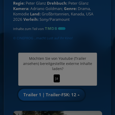
Regie:
Peter Glanz
Drehbuch:
Peter Glanz
Kamera:
Adriano Goldman;
Genre:
Drama,
Komödie
Land:
Großbritannien, Kanada, USA
2026
Verleih:
Sony/Paramount
Inhalte zum Teil von
© CINEPROG ...macht Lust auf Ihr Kino!
Möchten Sie von
Youtube (Trailer
ansehen)
bereitgestellte externe Inhalte
laden?
Ja
Trailer 1 | Trailer-FSK: 12