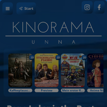
Start
2D
2D
2D
Kaffeeplausch & Kinozauber
Preview
Mein erster Kinobesuch
Anime Nigh