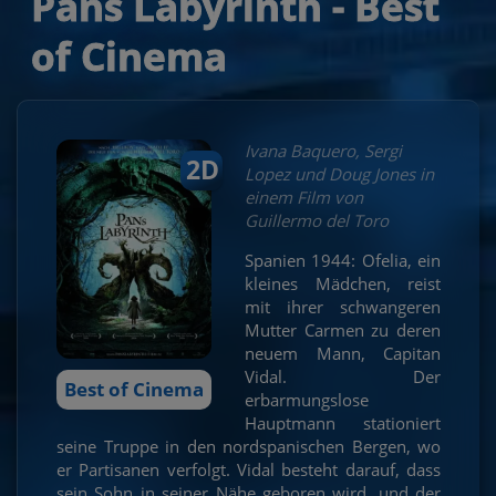
Pans Labyrinth - Best
of Cinema
Ivana Baquero, Sergi
2D
Lopez und Doug Jones in
einem Film von
Guillermo del Toro
Spanien 1944: Ofelia, ein
kleines Mädchen, reist
mit ihrer schwangeren
Mutter Carmen zu deren
neuem Mann, Capitan
Vidal. Der
Best of Cinema
erbarmungslose
Hauptmann stationiert
seine Truppe in den nordspanischen Bergen, wo
er Partisanen verfolgt. Vidal besteht darauf, dass
sein Sohn in seiner Nähe geboren wird, und der