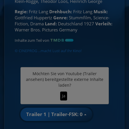
Klein-Rogge, Theodor Loos, Heinrich George
Regie:
Fritz Lang
Drehbuch:
Fritz Lang
Musik:
Gottfried Huppertz
Genre:
Stummfilm, Science-
Fiction, Drama
Land:
Deutschland 1927
Verleih:
Warner Bros. Pictures Germany
Inhalte zum Teil von
© CINEPROG ...macht Lust auf Ihr Kino!
Möchten Sie von
Youtube (Trailer
ansehen)
bereitgestellte externe Inhalte
laden?
Ja
Trailer 1 | Trailer-FSK: 0