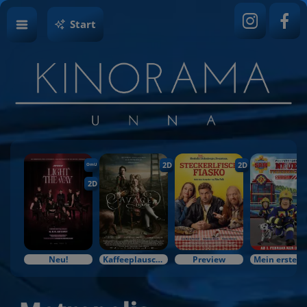
Start
2D
2D
OmU
2D
Neu!
Kaffeeplausch & Kinozauber
Preview