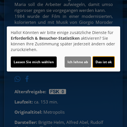
Maria soll die Arbeiter aufwiegeln, damit umso
rigoroser gegen sie vorgegangen werden kann.
1984 wurde der Film in einer modernisierten,
kolorierten und mit Musik von Giorgio Moroder
unterlegenen Fassung wiederaufgeführt.
Hallo! Könnten wir bitte einige zusätzliche Dienste für
Erforderlich & Besucher-Statistiken
aktivieren? Sie
Ticket-Alarm
können Ihre Zustimmung später jederzeit ändern oder
zurückziehen.
Lassen Sie mich wählen
Ich lehne ab
Das ist ok
Altersfreigabe:
Laufzeit:
ca. 153 min.
Originaltitel:
Metropolis
Darsteller:
Brigitte Helm, Alfred Abel, Rudolf