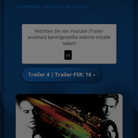
© CINEPROG ...macht Lust auf Ihr Kino!
Möchten Sie von
Youtube (Trailer
ansehen)
bereitgestellte externe Inhalte
laden?
Ja
Trailer 4 | Trailer-FSK: 16