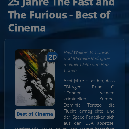
25 Jahre The Fast and
The Furious - Best of
Cinema
Paul Walker, Vin Diesel
2D
und Michelle Rodriguez
in einem Film von Rob
Cohen
Acht Jahre ist es her, dass
FBI-Agent Brian O
´Connor seinem
kriminellen Kumpel
Dominic Toretto die
Flucht ermöglichte und
Best of Cinema
der Speed-Fanatiker sich
aus den USA absetzte.
Mittlerweile raubt er in der Dominikanischen