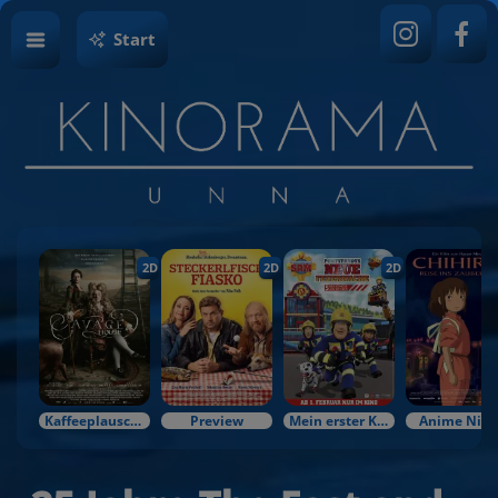
Start
2D
2D
2D
Kaffeeplausch & Kinozauber
Preview
Mein erster Kinobesuch
Anime Nigh