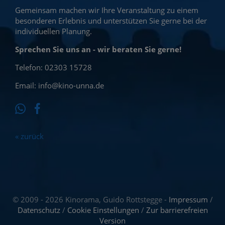
ATEEZ: Light the
Spider-Man: Brand
Gemeinsam machen wir Ihre Veranstaltung zu einem
way in Cinemas
PAW Patrol: Der
New Day in 3D &
Toy Story 5 in 3D &
André Rieu´s 2026
besonderen Erlebnis und unterstützen Sie gerne bei der
(OmU)
Dino Film
2D
Preview
Ice Cream Man
2D
Summer Concert
individuellen Planung.
Sprechen Sie uns an - wir beraten Sie gerne!
Telefon: 02303 15728
Email: info@kino-unna.de
« zurück
© 2009 - 2026 Kinorama, Guido Rottstegge -
Impressum
/
Datenschutz
/
Cookie Einstellungen
/
Zur barrierefreien
Version