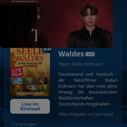
Live im Kinosaal
Seniorenkino im August
Die Seele des
2D
Waldes
Regie: Stefan Erdmann
Faszinierend und mystisch -
der Naturfilmer Stefan
Erdmann hat über viele Jahre
hinweg die bezaubernden
Waldlandschaften
Live im
Deutschlands festgehalten.
Kinosaal
Altersfreigabe: not yet rated
110 Minuten