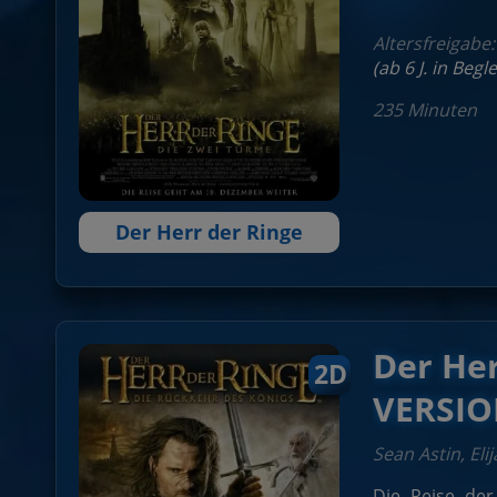
Altersfreigabe
(ab 6 J. in Beg
235 Minuten
Der Herr der Ringe
Der He
2D
VERSI
Sean Astin, El
Die Reise der