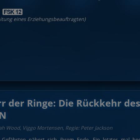
:
leitung eines Erziehungsbeauftragten)
rr der Ringe: Die Rückkehr d
ON
ijah Wood, Viggo Mortensen, Regie: Peter Jackson
 Gefährten nähert sich ihrem Ende. Ein letztes mal be