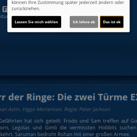
können Ihre Zustimmung später jederzeit ändern oder
zurückziehen.
:
leitung eines Erziehungsbeauftragten)
Lassen Sie mich wählen
Ich lehne ab
Das ist ok
Mein erster Kinobesuc
rr der Ringe: Die zwei Türme
ean Astin, Viggo Mortensen, Regie: Peter Jackson
efährten hat sich geteilt: Frodo und Sam treffen auf Go
orn, Legolas und Gimli die vermissten Hobbits suche
kkehrt. Saruman bedroht Rohan mit einer großen Armee.