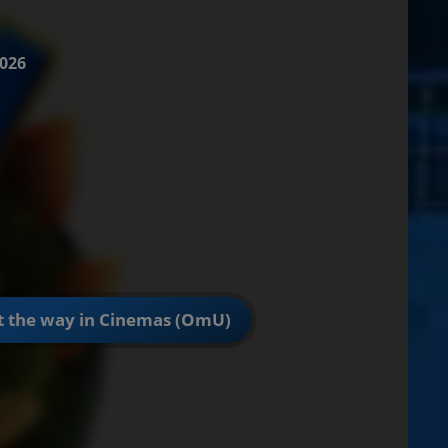
2026
t the way in Cinemas (OmU)