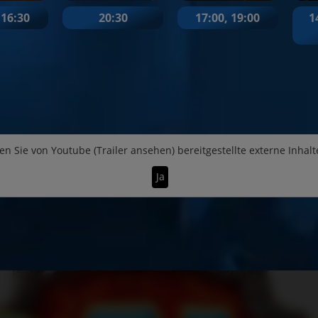
16:30
20:30
17:00
,
19:00
1
Seniorenkino im Augus
en Sie von
Youtube (Trailer ansehen)
bereitgestellte externe Inhalt
Ja