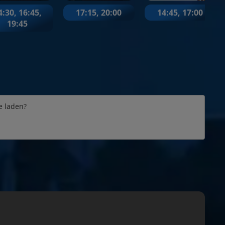
4:30
,
16:45
,
17:15
,
20:00
14:45
,
17:00
19:45
t
e laden?