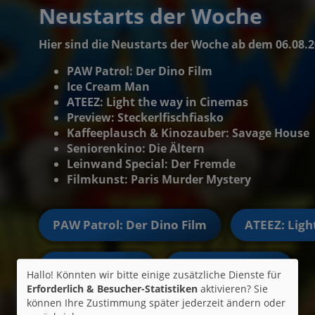
Neustarts der Woche
Hier sind die Neustarts der Woche ab dem 06.08.
PAW Patrol: Der Dino Film
Ice Cream Man
ATEEZ: Light the way in Cinemas
Preview: Steckerlfischfiasko
Kaffeeplausch & Kinozauber: Savage House
Seniorenkino: Die Ältern
Leinwand Special: Der Fremde
Filmkunst: Paris Murder Mystery
PAW Patrol: Der Dino Film
ATEEZ: Ligh
Ice Cream Man
KP Savage House
Hallo! Könnten wir bitte einige zusätzliche Dienste für
Erforderlich & Besucher-Statistiken
aktivieren? Sie
können Ihre Zustimmung später jederzeit ändern oder