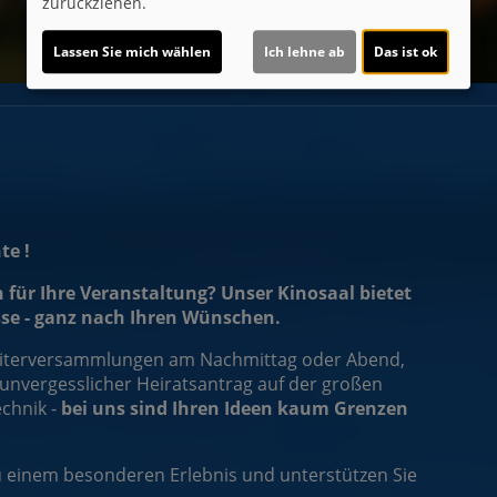
zurückziehen.
Lassen Sie mich wählen
Ich lehne ab
Das ist ok
te !
für Ihre Veranstaltung? Unser Kinosaal bietet
se - ganz nach Ihren Wünschen.
beiterversammlungen am Nachmittag oder Abend,
unvergesslicher Heiratsantrag auf der großen
chnik -
bei uns sind Ihren Ideen kaum Grenzen
 einem besonderen Erlebnis und unterstützen Sie