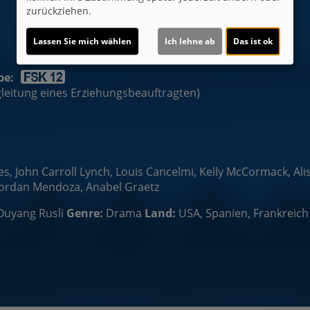
zurückziehen.
Lassen Sie mich wählen
Ich lehne ab
Das ist ok
be:
egleitung eines Erziehungsbeauftragten)
, John Carroll Lynch, Louis Cancelmi, Kelly McCormack, Alis
, Jordan Mendoza, Anabel Graetz
Ouyang Rusli
Genre:
Drama
Land:
USA, Spanien, Frankreich