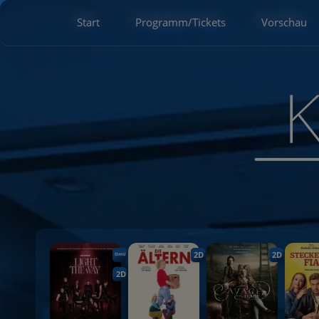
Start
Programm/Tickets
Vorschau
2D
2D
OmU
2D