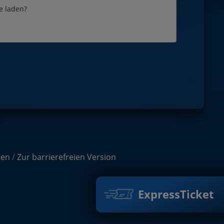
e laden?
gen
/
Zur barrierefreien Version
ExpressTicket