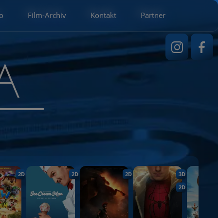
o
Film-Archiv
Kontakt
Partner
2D
2D
2D
3D
2D