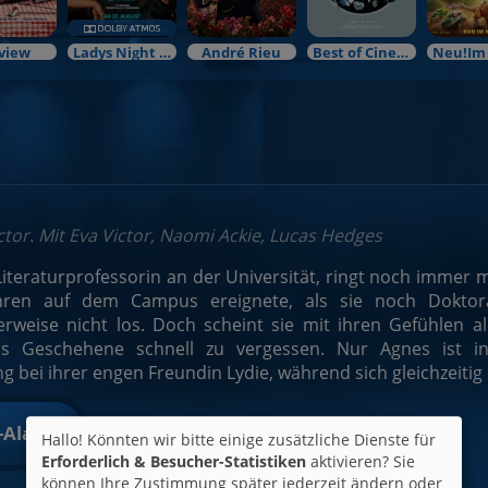
view
Ladys Night Preview
André Rieu
Best of Cinema
ictor. Mit Eva Victor, Naomi Ackie, Lucas Hedges
Literaturprofessorin an der Universität, ringt noch immer m
hren auf dem Campus ereignete, als sie noch Doktora
herweise nicht los. Doch scheint sie mit ihren Gefühlen 
as Geschehene schnell zu vergessen. Nur Agnes ist i
g bei ihrer engen Freundin Lydie, während sich gleichzeiti
t-Alarm
Hallo! Könnten wir bitte einige zusätzliche Dienste für
Erforderlich & Besucher-Statistiken
aktivieren? Sie
können Ihre Zustimmung später jederzeit ändern oder