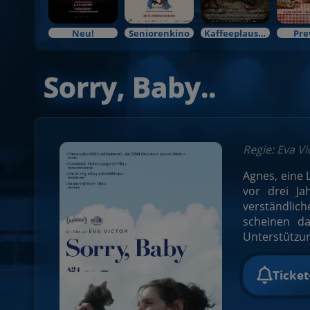
Neu!
Seniorenkino
Kaffeeplausch & Kinozauber
Pre
Sorry, Baby..
Regie: Eva V
Agnes, eine 
vor drei Ja
verständlic
scheinen d
Unterstützun
Ticke