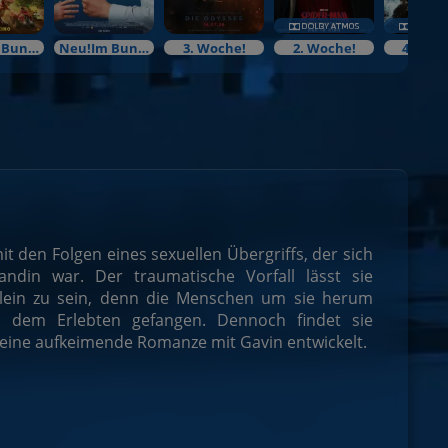
Neu!Im Bundesstart
Neu!Im Bundesstart
3. Woche!
2. Woche!
4. Woc
it den Folgen eines sexuellen Übergriffs, der sich
ndin war. Der traumatische Vorfall lässt sie
allein zu sein, denn die Menschen um sie herum
n dem Erlebten gefangen. Dennoch findet sie
g eine aufkeimende Romanze mit Gavin entwickelt.