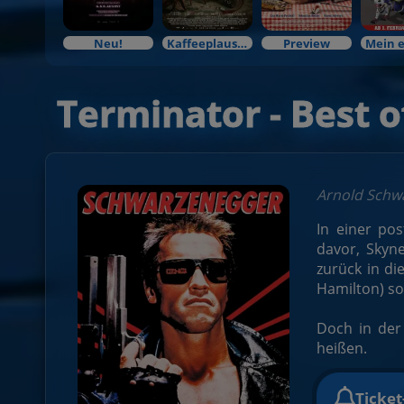
Neu!
Kaffeeplausch & Kinozauber
Preview
Terminator - Best 
Arnold Schw
In einer po
davor, Skyne
zurück in di
Hamilton) so
Doch in der 
heißen.
Ticke