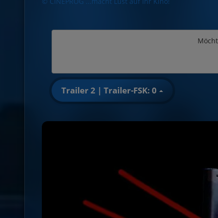
© CINEPROG ...macht Lust auf Ihr Kino!
Möcht
Trailer 2 | Trailer-FSK: 0