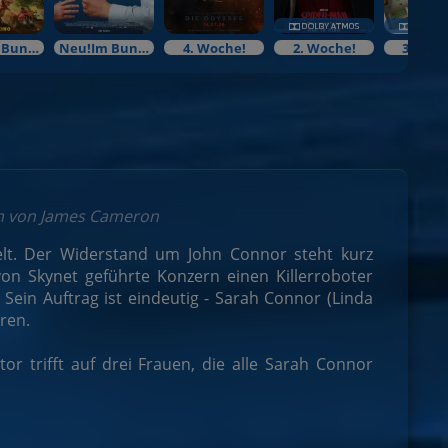
Neu!Im Bundesstart
Neu!Im Bundesstart
4. Woche!
2. Woche!
3. Woc
lm von James Cameron
elt. Der Widerstand um John Connor steht kurz
von Skynet geführte Konzern einen Killerroboter
Sein Auftrag ist eindeutig - Sarah Connor (Linda
ren.
or trifft auf drei Frauen, die alle Sarah Connor