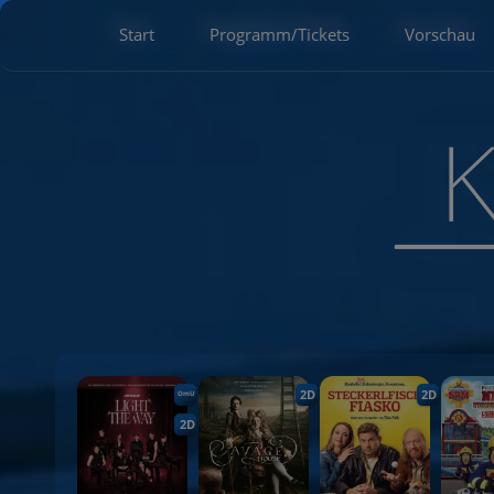
Start
Programm/Tickets
Vorschau
2D
2D
OmU
2D