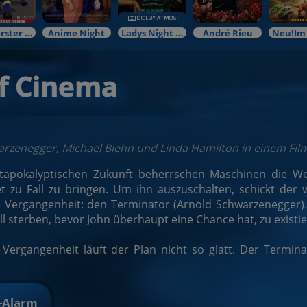
Mein erster Kinobesuch
Anime Night
Ladys Night Preview
André Rieu
of Cinema
arzenegger, Michael Biehn und Linda Hamilton in einem Fi
stapokalyptischen Zukunft beherrschen Maschinen die W
t zu Fall zu bringen. Um ihn auszuschalten, schickt der 
e Vergangenheit: den Terminator (Arnold Schwarzenegger). 
ll sterben, bevor John überhaupt eine Chance hat, zu existie
Vergangenheit läuft der Plan nicht so glatt. Der Terminat
t-Alarm