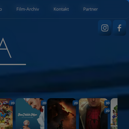
o
Film-Archiv
Kontakt
Partner
2D
2D
2D
3D
2D