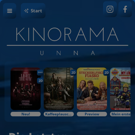
Start
2D
2D
OmU
2D
Neu!
Kaffeeplausch & Kinozauber
Preview