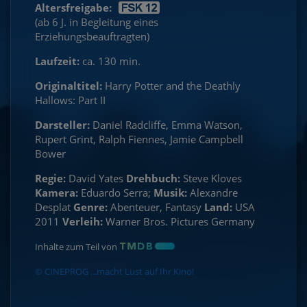
Altersfreigabe:
(ab 6 J. in Begleitung eines
Erziehungsbeauftragten)
Laufzeit:
ca. 130 min.
Originaltitel:
Harry Potter and the Deathly
Hallows: Part II
Darsteller:
Daniel Radcliffe, Emma Watson,
Rupert Grint, Ralph Fiennes, Jamie Campbell
Bower
Regie:
David Yates
Drehbuch:
Steve Kloves
Kamera:
Eduardo Serra;
Musik:
Alexandre
Desplat
Genre:
Abenteuer, Fantasy
Land:
USA
2011
Verleih:
Warner Bros. Pictures Germany
Inhalte zum Teil von
© CINEPROG ...macht Lust auf Ihr Kino!