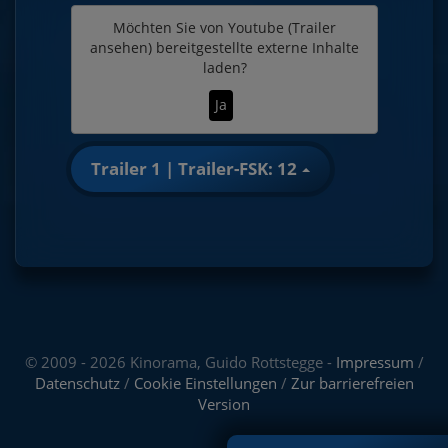
Möchten Sie von
Youtube (Trailer
ansehen)
bereitgestellte externe Inhalte
laden?
Ja
Trailer 1 | Trailer-FSK: 12
© 2009 - 2026 Kinorama, Guido Rottstegge -
Impressum
/
Datenschutz
/
Cookie Einstellungen
/
Zur barrierefreien
Version