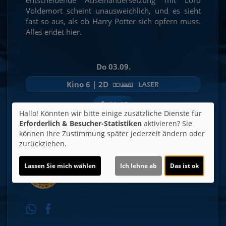
Voldemort scheint unausweichlich, und es sieht
fast so aus, als ob Harry Potter sich opfern muss.
Alles endet hier.
Do 03.09.
Kino 6 | 2D
19:15
Hallo! Könnten wir bitte einige zusätzliche Dienste für
Erforderlich & Besucher-Statistiken
aktivieren? Sie
Für Tickets auf die Uhrzeit klicken.
können Ihre Zustimmung später jederzeit ändern oder
zurückziehen.
Lassen Sie mich wählen
Ich lehne ab
Das ist ok