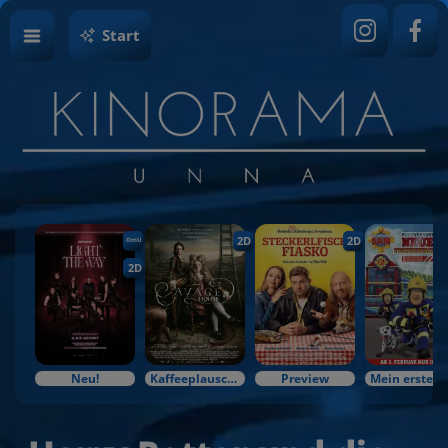
Start
2D
2D
OmU
2D
Neu!
Kaffeeplausch & Kinozauber
Preview