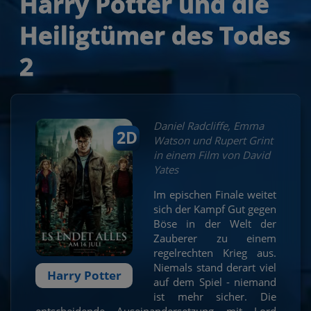
Harry Potter und die
Heiligtümer des Todes
2
Daniel Radcliffe, Emma
2D
Watson und Rupert Grint
in einem Film von David
Yates
Im epischen Finale weitet
sich der Kampf Gut gegen
Böse in der Welt der
Zauberer zu einem
regelrechten Krieg aus.
Niemals stand derart viel
Harry Potter
auf dem Spiel - niemand
ist mehr sicher. Die
entscheidende Auseinandersetzung mit Lord