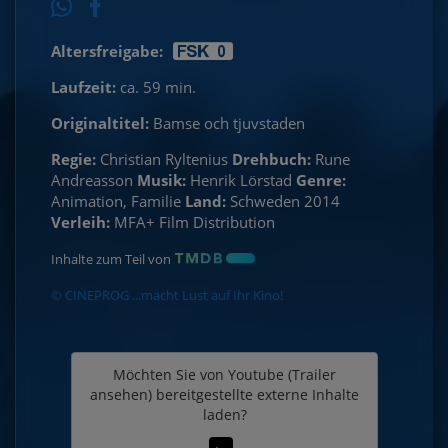
Altersfreigabe:
Laufzeit:
ca. 59 min.
Originaltitel:
Bamse och tjuvstaden
Regie:
Christian Ryltenius
Drehbuch:
Rune
Andreasson
Musik:
Henrik Lörstad
Genre:
Animation, Familie
Land:
Schweden 2014
Verleih:
MFA+ Film Distribution
Inhalte zum Teil von
© CINEPROG ...macht Lust auf Ihr Kino!
Möchten Sie von
Youtube (Trailer
ansehen)
bereitgestellte externe Inhalte
laden?