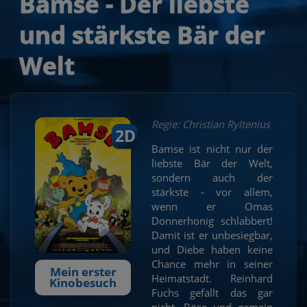
Bamse - Der liebste
und stärkste Bär der
Welt
Regie: Christian Ryltenius
2D
Bamse ist nicht nur der
liebste Bär der Welt,
sondern auch der
stärkste - vor allem,
wenn er Omas
Donnerhonig schlabbert!
Damit ist er unbesiegbar,
und Diebe haben keine
Chance mehr in seiner
Mein erster
Heimatstadt. Reinhard
Kinobesuch
Fuchs gefällt das gar
nicht. Böse und gemein