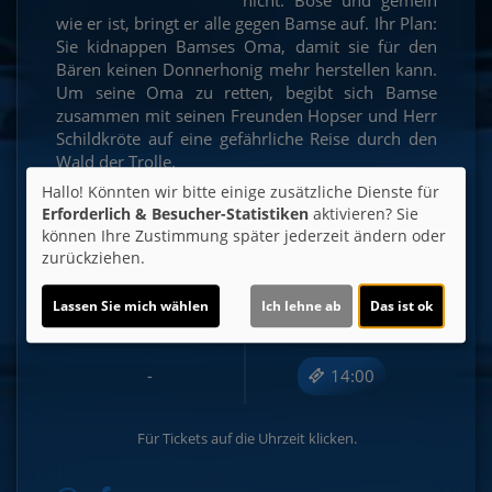
wie er ist, bringt er alle gegen Bamse auf. Ihr Plan:
Sie kidnappen Bamses Oma, damit sie für den
Bären keinen Donnerhonig mehr herstellen kann.
Um seine Oma zu retten, begibt sich Bamse
zusammen mit seinen Freunden Hopser und Herr
Schildkröte auf eine gefährliche Reise durch den
Wald der Trolle.
Hallo! Könnten wir bitte einige zusätzliche Dienste für
Erforderlich & Besucher-Statistiken
aktivieren? Sie
können Ihre Zustimmung später jederzeit ändern oder
Sa 12.09.
So 13.09.
zurückziehen.
Kino 6 | 2D
Lassen Sie mich wählen
Ich lehne ab
Das ist ok
14:30
12:00
-
14:00
Für Tickets auf die Uhrzeit klicken.