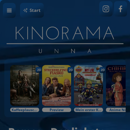
Start
2D
2D
2D
Kaffeeplausch & Kinozauber
Preview
Mein erster Kinobesuch
Anime Nigh