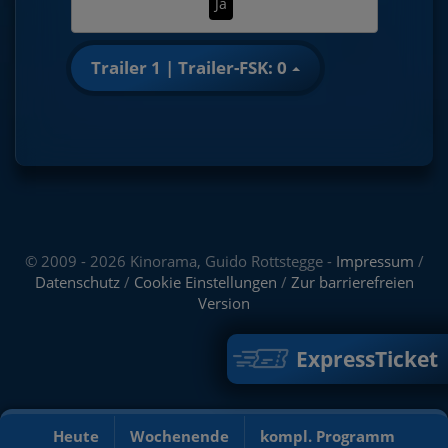
Ja
Trailer 1 | Trailer-FSK: 0
© 2009 - 2026 Kinorama, Guido Rottstegge -
Impressum
/
Datenschutz
/
Cookie Einstellungen
/
Zur barrierefreien
Version
ExpressTicket
Heute
Wochenende
kompl. Programm