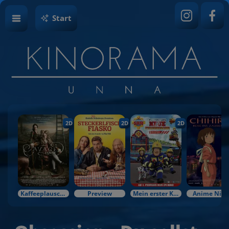
Start
2D
2D
2D
Kaffeeplausch & Kinozauber
Preview
Mein erster Kinobesuch
Anime Nigh