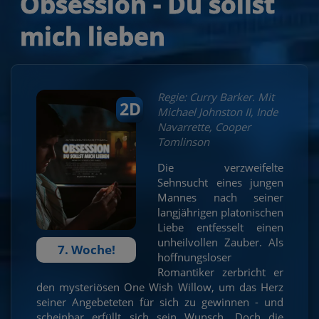
Obsession - Du sollst
mich lieben
Regie: Curry Barker. Mit
2D
Michael Johnston II, Inde
Navarrette, Cooper
Tomlinson
Die verzweifelte
Sehnsucht eines jungen
Mannes nach seiner
langjährigen platonischen
Liebe entfesselt einen
unheilvollen Zauber. Als
7. Woche!
hoffnungsloser
Romantiker zerbricht er
den mysteriösen One Wish Willow, um das Herz
seiner Angebeteten für sich zu gewinnen - und
scheinbar erfüllt sich sein Wunsch. Doch die