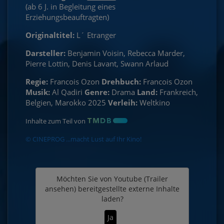
(ab 6 J. in Begleitung eines
Erziehungsbeauftragten)
Originaltitel:
L´ Etranger
Darsteller:
Benjamin Voisin, Rebecca Marder,
Pierre Lottin, Denis Lavant, Swann Arlaud
Regie:
Francois Ozon
Drehbuch:
Francois Ozon
Musik:
Al Qadiri
Genre:
Drama
Land:
Frankreich,
Belgien, Marokko 2025
Verleih:
Weltkino
Inhalte zum Teil von
© CINEPROG ...macht Lust auf Ihr Kino!
Möchten Sie von
Youtube (Trailer
ansehen)
bereitgestellte externe Inhalte
laden?
Ja