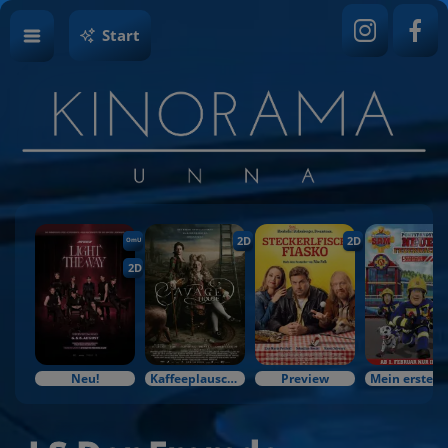
Start
2D
2D
OmU
2D
Neu!
Kaffeeplausch & Kinozauber
Preview