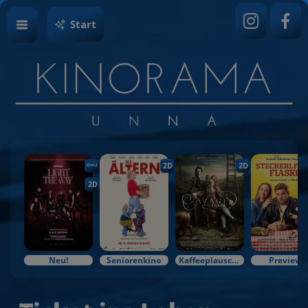
Start
2D
2D
OmU
2D
Neu!
Seniorenkino
Kaffeeplausch & Kinozauber
Preview