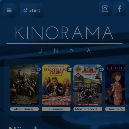
Start
2D
2D
2D
Kaffeeplausch & Kinozauber
Preview
Mein erster Kinobesuch
Anime Nigh