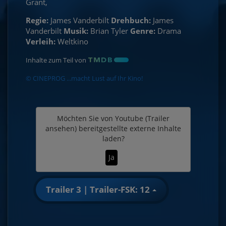
Grant,
Regie:
James Vanderbilt
Drehbuch:
James
Vanderbilt
Musik:
Brian Tyler
Genre:
Drama
Verleih:
Weltkino
Inhalte zum Teil von
© CINEPROG ...macht Lust auf Ihr Kino!
Möchten Sie von
Youtube (Trailer
ansehen)
bereitgestellte externe Inhalte
laden?
Ja
Trailer 3 | Trailer-FSK: 12