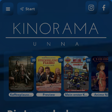
Start
2D
2D
2D
Kaffeeplausch & Kinozauber
Preview
Mein erster Kinobesuch
Anime Nigh