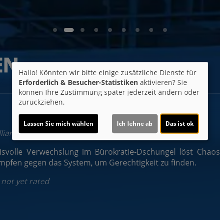
EN
Hallo! Könnten wir bitte einige zusätzliche Dienste für
Erforderlich & Besucher-Statistiken
aktivieren? Sie
können Ihre Zustimmung später jederzeit ändern oder
zurückziehen.
Lassen Sie mich wählen
Ich lehne ab
Das ist ok
lliam. Mit Jonathan Pryce, Robert De Niro, Kim Greist
isvolle Verwechslung im Bürokratie-Dschungel löst Chaos
ämpfen gegen das System, um Gerechtigkeit zu finden.
 not yet rated