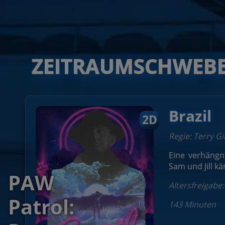
ZEITRAUMSCHWEB
Brazil
2D
Spider-
Regie: Terry Gi
Man:
Eine verhängn
Sam und Jill k
PAW
Brand
Toy
André
Altersfreigabe:
Patrol:
New
ATEEZ: Light
Story
Rieu´s
143 Minuten