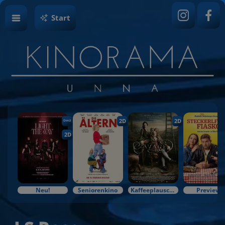
Start
2D
2D
OmU
2D
Neu!
Seniorenkino
Kaffeeplausch & Kinozauber
Preview