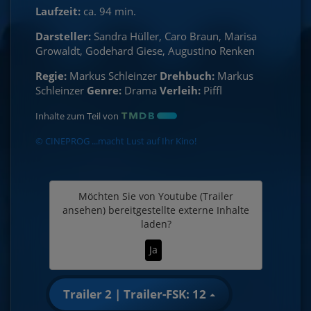
Laufzeit:
ca. 94 min.
Darsteller:
Sandra Hüller, Caro Braun, Marisa
Growaldt, Godehard Giese, Augustino Renken
Regie:
Markus Schleinzer
Drehbuch:
Markus
Schleinzer
Genre:
Drama
Verleih:
Piffl
Inhalte zum Teil von
© CINEPROG ...macht Lust auf Ihr Kino!
Möchten Sie von
Youtube (Trailer
ansehen)
bereitgestellte externe Inhalte
laden?
Ja
Trailer 2 | Trailer-FSK: 12