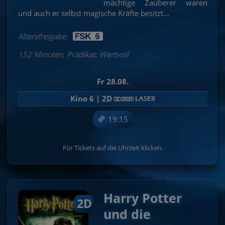
Spider-Man: Brand
mächtige Zauberer waren
PAW Patrol: Der
New Day in 3D &
Toy Story 5 in 3D &
André Rieu´s 2026
und auch er selbst magische Kräfte besitzt...
Dino Film
2D
Preview
Ice Cream Man
2D
Summer Concert
Altersfreigabe:
152 Minuten, Prädikat: Wertvoll
Fr 28.08.
Kino 6 | 2D
19:15
Für Tickets auf die Uhrzeit klicken.
Harry Potter
2D
und die