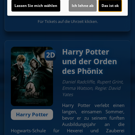
19:15
Lassen Sie mich wählen
Ich lehne ab
Das ist ok
Für Tickets auf die Uhrzeit klicken.
Harry Potter
2D
und der Orden
des Phönix
Daniel Radcliffe, Rupert Grint,
Emma Watson, Regie: David
Yates
Harry Potter verlebt einen
langen, einsamen Sommer,
Harry Potter
bevor er zu seinem fünften
Ausbildungsjahr an die
Hogwarts-Schule für Hexerei und Zauberei