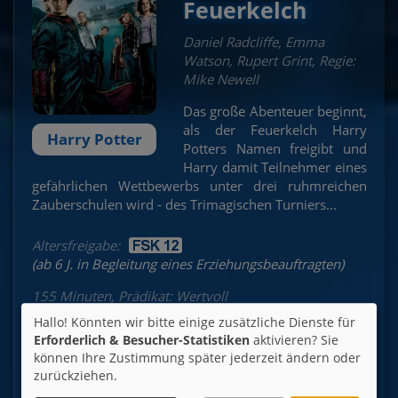
Feuerkelch
Daniel Radcliffe, Emma
Watson, Rupert Grint, Regie:
Mike Newell
Das große Abenteuer beginnt,
als der Feuerkelch Harry
Harry Potter
Potters Namen freigibt und
Harry damit Teilnehmer eines
gefährlichen Wettbewerbs unter drei ruhmreichen
Zauberschulen wird - des Trimagischen Turniers...
Altersfreigabe:
(ab 6 J. in Begleitung eines Erziehungsbeauftragten)
155 Minuten, Prädikat: Wertvoll
Hallo! Könnten wir bitte einige zusätzliche Dienste für
Erforderlich & Besucher-Statistiken
aktivieren? Sie
So 30.08.
können Ihre Zustimmung später jederzeit ändern oder
Kino 5 | 2D
zurückziehen.