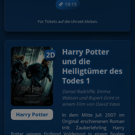
19:15
Für Tickets auf die Uhrzeit klicken.
Harry Potter
2D
und die
Heiligtümer des
Todes 1
Daniel Radcliffe, Emma
Watson und Rupert Grint in
einem Film von David Yates
Harry Potter
In dem Mitte Juli 2007 im
Original erschienenen Roman
tritt Zauberlehrling Harry
Potter seinem Erzfeind Voldemort in einem finalen