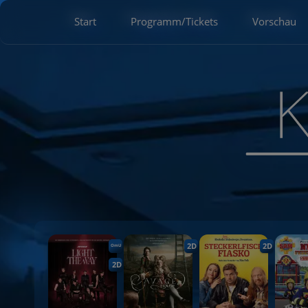
Start
Programm/Tickets
Vorschau
2D
2D
OmU
2D