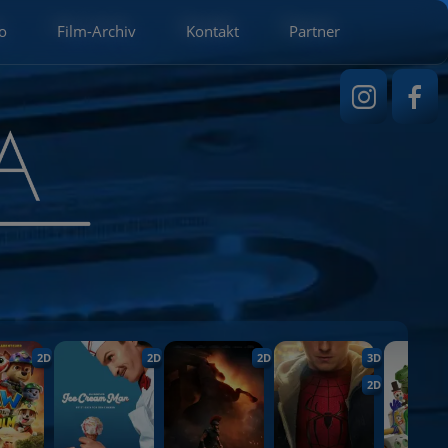
o
Film-Archiv
Kontakt
Partner
2D
2D
2D
3D
2D