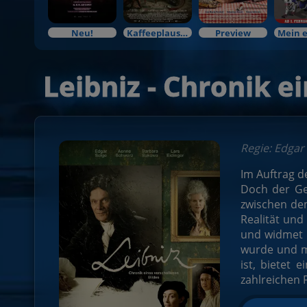
Neu!
Kaffeeplausch & Kinozauber
Preview
Leibniz - Chronik e
Regie: Edgar
Im Auftrag d
Doch der Gel
zwischen dem
Realität und
und widmet s
wurde und mi
ist, bietet
zahlreichen 