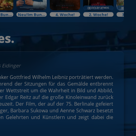
Neu!Im Bundesstart
Neu!Im Bundesstart
4. Woche!
2. Woche!
3. Woc
es.
s Eidinger
er Gottfried Wilhelm Leibniz porträtiert werden.
Während der Sitzungen für das Gemälde entbrennt
r Wettstreit um die Wahrheit in Bild und Abbild,
er Edgar Reitz auf die große Kinoleinwand zurück
eit. Der Film, der auf der 75. Berlinale gefeiert
inger, Barbara Sukowa und Aenne Schwarz besetzt
en Gelehrten und Künstlern und zeigt dabei die