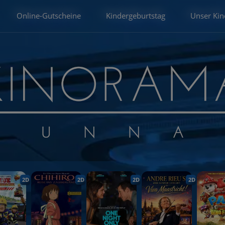
Online-Gutscheine
Kindergeburtstag
Unser Kin
2D
2D
2D
2D