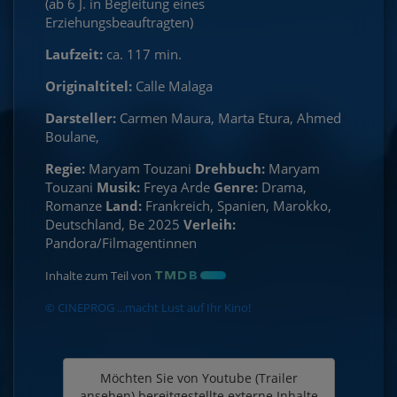
(ab 6 J. in Begleitung eines
Erziehungsbeauftragten)
Laufzeit:
ca. 117 min.
Originaltitel:
Calle Malaga
Darsteller:
Carmen Maura, Marta Etura, Ahmed
Boulane,
Regie:
Maryam Touzani
Drehbuch:
Maryam
Touzani
Musik:
Freya Arde
Genre:
Drama,
Romanze
Land:
Frankreich, Spanien, Marokko,
Deutschland, Be 2025
Verleih:
Pandora/Filmagentinnen
Inhalte zum Teil von
© CINEPROG ...macht Lust auf Ihr Kino!
Möchten Sie von
Youtube (Trailer
ansehen)
bereitgestellte externe Inhalte