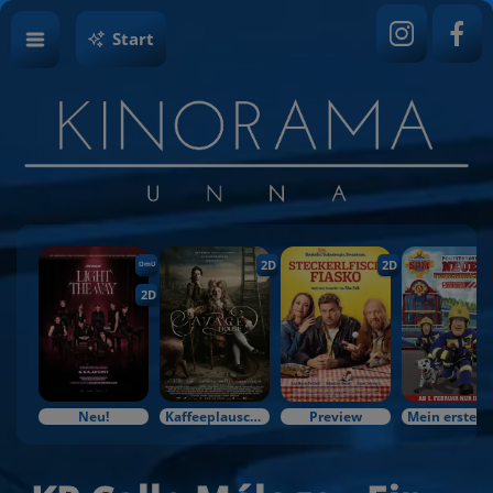
Start
2D
2D
OmU
2D
Neu!
Kaffeeplausch & Kinozauber
Preview