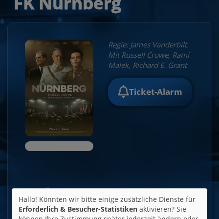
FK Nürnberg
Regie: James Vanderbilt.
Mit Russell Crowe, Rami
Malek, Richard E. Grant
Ticket-Alarm
Hallo! Könnten wir bitte einige zusätzliche Dienste für
Erforderlich & Besucher-Statistiken
aktivieren? Sie
Altersfreigabe:
können Ihre Zustimmung später jederzeit ändern oder