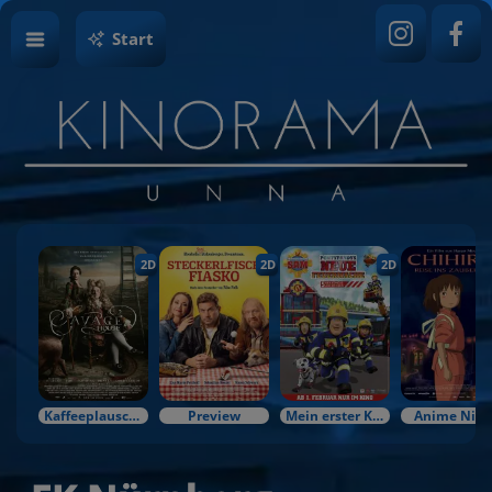
Start
2D
2D
2D
Kaffeeplausch & Kinozauber
Preview
Mein erster Kinobesuch
Anime Nigh