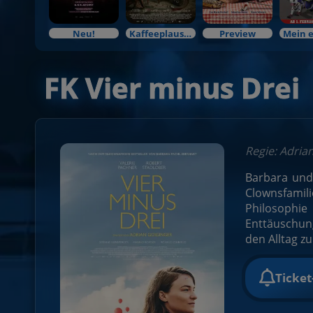
Neu!
Kaffeeplausch & Kinozauber
Preview
FK Vier minus Drei
Regie: Adria
Barbara und 
Clownsfamili
Philosophie
Enttäuschung
den Alltag z
Ticke