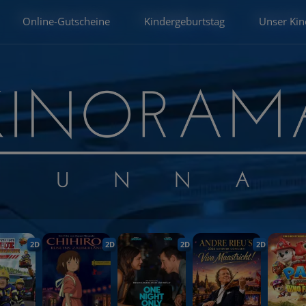
Online-Gutscheine
Kindergeburtstag
Unser Kin
2D
2D
2D
2D