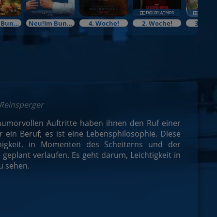
Neu!Im Bundesstart
Neu!Im Bundesstart
4. Woche!
2. Woche!
3. Woc
 Reinsperger
 humorvollen Auftritte haben ihnen den Ruf einer
 ein Beruf; es ist eine Lebensphilosophie. Diese
ähigkeit, in Momenten des Scheiterns und der
eplant verlaufen. Es geht darum, Leichtigkeit in
zu sehen.