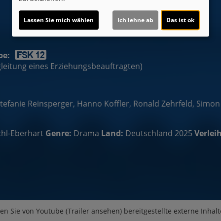
Lassen Sie mich wählen
Ich lehne ab
Das ist ok
be:
egleitung eines Erziehungsbeauftragten)
tefanie Reinsperger, Hanno Koffler, Ronald Zehrfeld, Simon
hl-Eberhart
Genre:
Drama
Land:
Deutschland 2025
Verleih
en Sie von
Youtube (Trailer ansehen)
bereitgestellte externe Inhalt