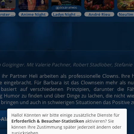
Mein erster Kinobesuch
Anime Night
Ladys Night Preview
André Rieu
n Goiginger. Mit Valerie Pachner, Robert Stadlober, Stefanie
ihr Partner Heli arbeiten als professionelle Clowns. Ihre
e eingebracht. Für Barbara ist das Clownsein mehr als nur
 basiert auf verschiedenen Prinzipien, darunter die F
 Humor zu finden und über Dinge zu lachen, die nicht wie g
u bringen und auch in schwierigen Situationen das Positive 
Hallo! Könnten wir bitte einige zusätzliche Dienste für
t-Alarm
Erforderlich & Besucher-Statistiken
aktivieren? Sie
können Ihre Zustimmung später jederzeit ändern oder
zurückziehen.