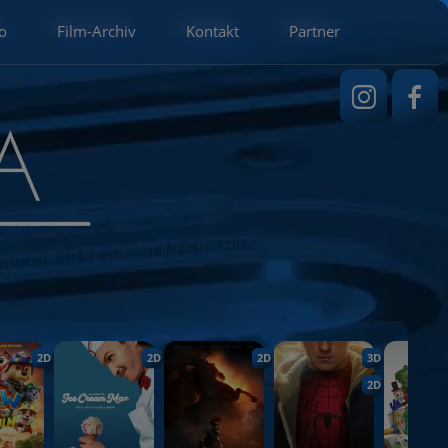
o
Film-Archiv
Kontakt
Partner
2D
2D
2D
3D
2D