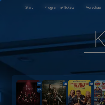
Start
Programm/Tickets
Vorschau
2D
2D
OmU
2D