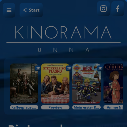
Start
2D
2D
2D
Kaffeeplausch & Kinozauber
Preview
Mein erster Kinobesuch
Anime Nigh