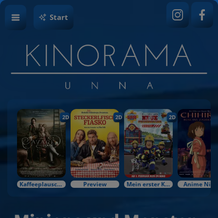
Start
2D
2D
2D
Kaffeeplausch & Kinozauber
Preview
Mein erster Kinobesuch
Anime Nigh