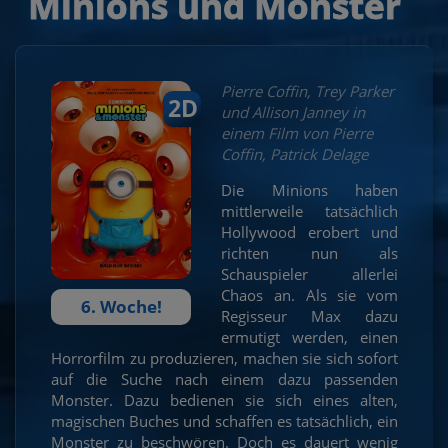
Minions und Monster
Pierre Coffin, Trey Parker
2D
und Allison Janney in
einem Film von Pierre
Coffin, Patrick Delage
Die Minions haben
mittlerweile tatsächlich
Hollywood erobert und
richten nun als
Schauspieler allerlei
Chaos an. Als sie vom
6. Woche!
Regisseur Max dazu
ermutigt werden, einen
Horrorfilm zu produzieren, machen sie sich sofort
auf die Suche nach einem dazu passenden
Monster. Dazu bedienen sie sich eines alten,
magischen Buches und schaffen es tatsächlich, ein
Monster zu beschwören. Doch es dauert wenig