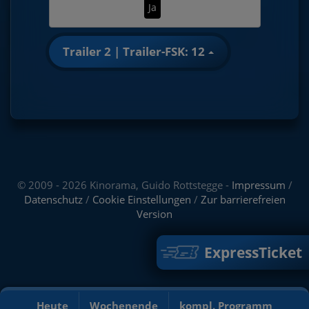
Ja
Trailer 2 | Trailer-FSK: 12
© 2009 - 2026 Kinorama, Guido Rottstegge -
Impressum
/
Datenschutz
/
Cookie Einstellungen
/
Zur barrierefreien
Version
ExpressTicket
Heute
Wochenende
kompl. Programm