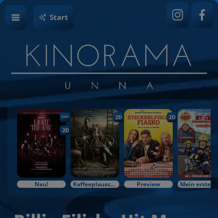
Start
2D
2D
OmU
2D
Neu!
Kaffeeplausch & Kinozauber
Preview