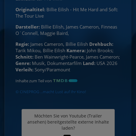
Originaltitel:
Billie Eilish - Hit Me Hard and Soft:
The Tour Live
Darsteller:
Billie Eilish, James Cameron, Finneas
O´Connell, Maggie Baird,
Regie:
James Cameron, Billie Eilish
Drehbuch:
Tarik Mikou, Billie Eilish
Kamera:
John Brooks;
Schnitt:
Ben Wainwright-Pearce, James Cameron;
Genre:
Musik, Dokumentarfilm
Land:
USA 2026
Verleih:
Sony/Paramount
Inhalte zum Teil von
© CINEPROG ...macht Lust auf Ihr Kino!
Möchten Sie von
Youtube (Trailer
ansehen)
bereitgestellte externe Inhalte
laden?