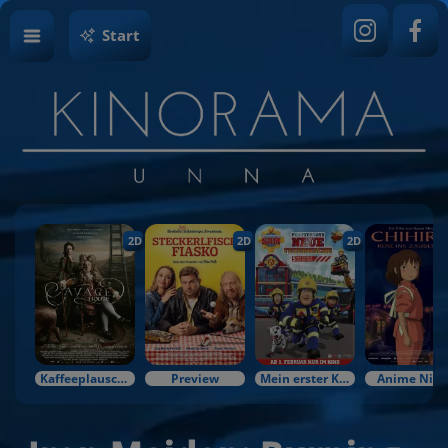
Start
2D
2D
2D
Kaffeeplausch & Kinozauber
Preview
Mein erster Kinobesuch
Anime Nigh