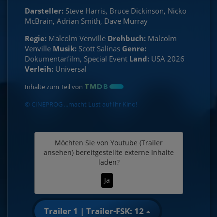
Darsteller:
Steve Harris, Bruce Dickinson, Nicko
McBrain, Adrian Smith, Dave Murray
Regie:
Malcolm Venville
Drehbuch:
Malcolm
Venville
Musik:
Scott Salinas
Genre:
Dokumentarfilm, Special Event
Land:
USA 2026
Verleih:
Universal
Inhalte zum Teil von
© CINEPROG ...macht Lust auf Ihr Kino!
Möchten Sie von
Youtube (Trailer
ansehen)
bereitgestellte externe Inhalte
laden?
Ja
Trailer 1 | Trailer-FSK: 12