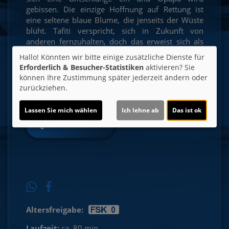
gebissen. Die einzige Hoffnung auf Rettung ist
eine seltene blaue Blume, die jenseits der Wüste
blüht. Tafiti verspricht, sich in Zukunft von
anderen fernzuhalten, doch das erweist sich als
schwieriger als gedacht. Pinsel folgt Tafiti, um
Hallo! Könnten wir bitte einige zusätzliche Dienste für
seine Schuld zu begleichen. Gemeinsam brechen
Erforderlich & Besucher-Statistiken
aktivieren? Sie
sie gemäß Opapas Rat in die unendliche Wüste
können Ihre Zustimmung später jederzeit ändern oder
auf, wo sie ums Überleben kämpfen und in ihrem
zurückziehen.
größten Abenteuer zusammenwachsen.
Lassen Sie mich wählen
Ich lehne ab
Das ist ok
Ticket-Alarm
Altersfreigabe:
Laufzeit:
ca. 80 min.