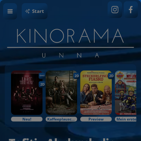
Start
2D
2D
OmU
2D
Neu!
Kaffeeplausch & Kinozauber
Preview