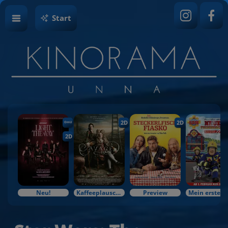
Start
2D
2D
OmU
2D
Neu!
Kaffeeplausch & Kinozauber
Preview